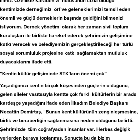
ilimiz. Özellikle Karadenizli nüfusunun fazla olduğu
kentimizde derneğimiz örf ve geleneklerimizi temsil eden
önemli ve güçlü derneklerin başında geldiğini bilmenizi
istiyorum. Dernek yönetimi olarak her zaman sivil toplum
kuruluşları ile birlikte hareket ederek şehrimizin gelişimine
katkı verecek ve belediyemizin gerçekleştirileceği her türlü
sosyal sorumluluk projesine katkı sağlamaktan mutluluk
duyacaklarını ifade etti.
“Kentin kültür gelişiminde STK’ların önemi çok”
Yaşadığımızı kentin birçok köşesinden göçlerin olduğunu,
gelen aileler vasıtasıyla kentte çok farklı kültürlerin bir arada
kardeşçe yaşadığını ifade eden İlkadım Belediye Başkanı
Necattin Demirtaş, “Bunun kent kültürünün zenginleşmesine,
birlik ve beraberliğin sağlanmasına neden olduğunu belirtti.
Şehrimizde tüm coğrafyadan insanlar var. Herkes değişik
yerlerden buraya toplanmış. Sonuçta bu da bizim