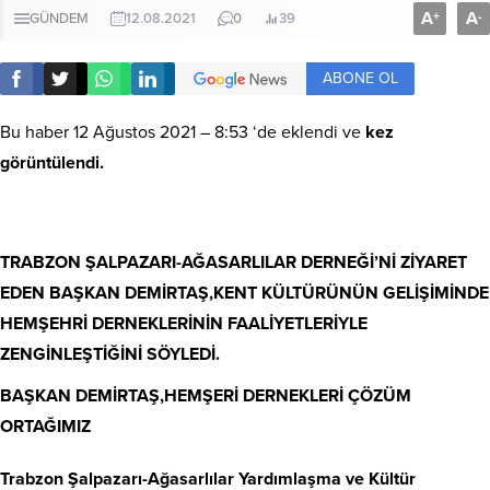
A
A
+
-
GÜNDEM
12.08.2021
0
39
ABONE OL
Bu haber 12 Ağustos 2021 – 8:53 ‘de eklendi ve
kez
görüntülendi.
TRABZON ŞALPAZARI-AĞASARLILAR DERNEĞİ’Nİ ZİYARET
EDEN BAŞKAN DEMİRTAŞ,KENT KÜLTÜRÜNÜN GELİŞİMİNDE
HEMŞEHRİ DERNEKLERİNİN FAALİYETLERİYLE
ZENGİNLEŞTİĞİNİ SÖYLEDİ.
BAŞKAN DEMİRTAŞ,HEMŞERİ DERNEKLERİ ÇÖZÜM
ORTAĞIMIZ
Trabzon Şalpazarı-Ağasarlılar Yardımlaşma ve Kültür