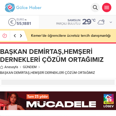
29
ALTIN
°C
SAMSUN
6.660,55
PARÇALI BULUTLU
Van, Kuzey Irak turizm pazarına açılıyor
BAŞKAN DEMİRTAŞ,HEMŞERİ
DERNEKLERİ ÇÖZÜM ORTAĞIMIZ
Anasayfa
GÜNDEM
BAŞKAN DEMİRTAŞ,HEMŞERİ DERNEKLERİ ÇÖZÜM ORTAĞIMIZ