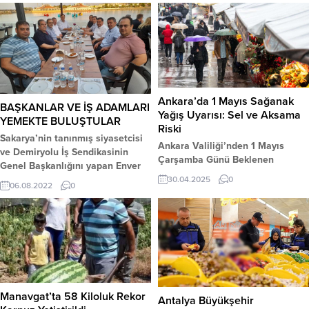
Ankara’da 1 Mayıs Sağanak
BAŞKANLAR VE İŞ ADAMLARI
Yağış Uyarısı: Sel ve Aksama
YEMEKTE BULUŞTULAR
Riski
Sakarya’nin tanınmış siyasetcisi
Ankara Valiliği’nden 1 Mayıs
ve Demiryolu İş Sendikasinin
Çarşamba Günü Beklenen
Genel Başkanlığını yapan Enver
Sağanak Yağışlara Karşı Uyarı:
TOCOĞLU,Eski Büyükşehir
30.04.2025
0
06.08.2022
0
Sel, Su Baskını ve Ulaşım
Belediye Başkani Zihni SAHİN
Aksamaları Riskine Dikkat Çekildi
,Vakiflar Bankasi Sendikasi Genel
Ankara Valiliği, Başkent’te 1
Başkani Turgut YILMAZ,Havza
Mayıs Çarşamba günü etkili
Belediye Başkanı Sebahattin
olması beklenen kuvvetli sağanak
ÖZDEMIR,Havza Eski Belediye
ve gök gürültülü sağanak
Başkanı Av.Murat İKİZ ,Toleyis
yağışlara karşı vatandaşlara
Samsun Başkanı Saban
yönelik bir uyarı yayımladı.
Demirci,Taninmiş siyasetci Eski
Manavgat’ta 58 Kiloluk Rekor
Yapılan açıklamada, gün içinde
Antalya Büyükşehir
BRTK Kurucu başkan yardimcisi