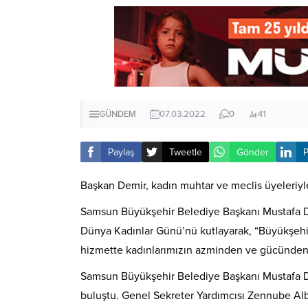
GÜNDEM
07.03.2022
0
41
Paylaş
Tweetle
Gönder
P
Başkan Demir, kadın muhtar ve meclis üyeleriyl
Samsun Büyükşehir Belediye Başkanı Mustafa Demi
Dünya Kadınlar Günü’nü kutlayarak, “Büyükşehir
hizmette kadınlarımızın azminden ve gücünden 
Samsun Büyükşehir Belediye Başkanı Mustafa Dem
buluştu. Genel Sekreter Yardımcısı Zennube Alba