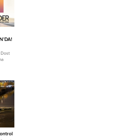
N’DA!
 Dost
ma
yat
rlıyor.
’nın on
n
k
sı
zinden
e göre;
ontrol