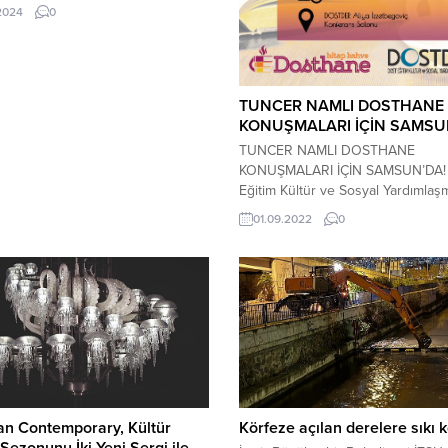
ediyor
.2024
0
TUNCER NAMLI DOSTHANE
KONUŞMALARI İÇİN SAMSU
TUNCER NAMLI DOSTHANE
KONUŞMALARI İÇİN SAMSUN’DA!
Eğitim Kültür ve Sosyal Yardımlaş
Derneği (DOSTDER), Anadolu İlahi
01.09.2022
0
Akademisi’nden Tuncer Namlı’yı ağı
DOSTDER, Dosthane Konuşmaları
beşinci programını “Müslümanları
Hukuk Sorunu (Makāsıddan Huku
Felsefesine)” başlığıyla hukuk
düşüncesinin gelişim ve anlaşılma
konusuna ayırıyor. Dernek merke
yapılan açıklamada yer alan bilgiy
Anadolu İlahiyat...
an Contemporary, Kültür
Körfeze açılan derelere sıkı k
Sezonunu İki Yeni Sergi ile