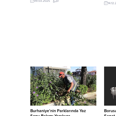
devam 
09.03.2025
0
14.12
ayrılmadan adını tarihe yazıyor…
Liverpool’un Southampton’ı 3-1 yendiği
28. hafta maçında iki gol kaydeden Salah,
geçirdiği harika sezona yeni başarılar
eklemeye devam ediyor. Lig tarihinde 184
gole ulaşan Salah, en...
Burhaniye’nin Parklarında Yaz
Borus
Sonu Bakımı Yapılıyor
Sanat 