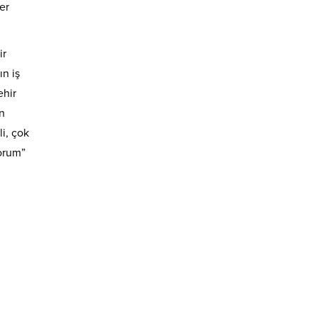
er
ir
ın iş
ehir
n
i, çok
orum”