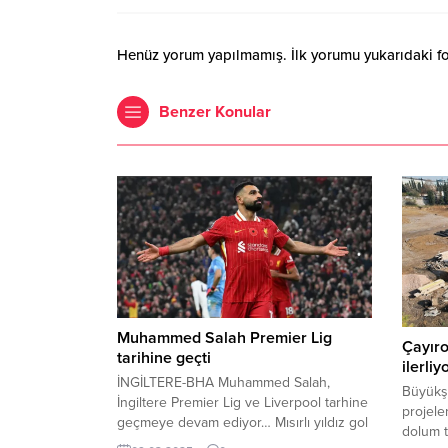
Henüz yorum yapılmamış. İlk yorumu yukarıdaki form
Benzer Konular
Muhammed Salah Premier Lig
Çayıro
tarihine geçti
ilerliy
İNGİLTERE-BHA Muhammed Salah,
Büyükşe
İngiltere Premier Lig ve Liverpool tarhine
projele
geçmeye devam ediyor… Mısırlı yıldız gol
dolum t
ve asist sayısıyla İngiliz kulübünden