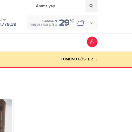
29
ST
°C
SAMSUN
3.779,39
PARÇALI BULUTLU
TÜMÜNÜ GÖSTER →