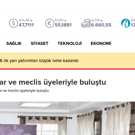
DOLAR
EURO
ALTIN
BI
47,7111
55,1881
6.660,55
1
SAĞLIK
SİYASET
TEKNOLOJİ
EKONOMİ
kombine satışında rekor: 18 bin
r ve meclis üyeleriyle buluştu
 ve meclis üyeleriyle buluştu