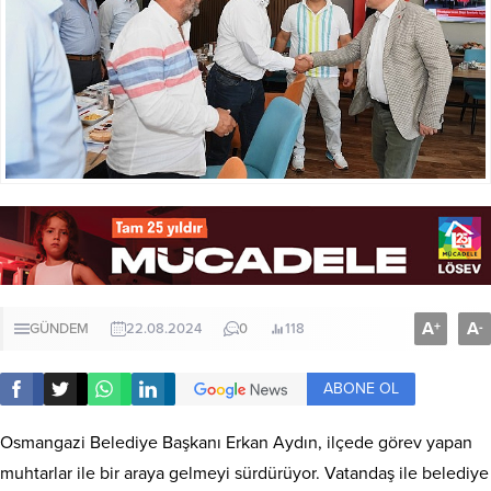
A
A
+
-
GÜNDEM
22.08.2024
0
118
ABONE OL
Osmangazi Belediye Başkanı Erkan Aydın, ilçede görev yapan
muhtarlar ile bir araya gelmeyi sürdürüyor. Vatandaş ile belediye