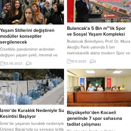
ardından düğün, nişan, mevlit ve
cazip hale gelmesi hedefleniyor.
toplantıların yapılabileceği alanlar
Pazar...
olarak vatandaşın hizmetine
sunuldu. İlçelerde düzenlediği
muhtar buluşmaları ile kırsal
Bulancak’a 5 Bin m²’lik Spor
Yaşam Stillerini değiştiren
mahallelerin taleplerini yerinde
ve Sosyal Yaşam Kompleksi
modüller konseptler
dinleyen Antalya Büyükşehir...
Bulancak Belediyesi, Prof. Dr. Musa
sergilenecek
Akoğlu Parkı yanında 5 bin
Özellikle pandeminin ardından
metrekarelik alana modern Spor ve
değişen yaşam şekli, minimal ve
Sosyal Yaşam Kompleksi inşa
doğal yaşam konaklama
19.11.2025
0
03.08.2023
0
edeceğini duyurdu. Bulancak
sektöründe canlanmaya yol açtı.
Belediye Başkanı Necmi Sıbıç,
Karavan ve Tiny House konaklama
düzenlediği basın toplantısında,
stili de kişisel tercihlere ve
Karadeniz Sahil Yolu ile şehir içi
ihtiyaçlara göre özelleştirilebilir
yolu arasında yer alan yaklaşık 5
olmaları avantajı ile günümüzde
bin metrekarelik alanda hayata
giderek daha popüler hale gelerek
geçirilecek yeni projeleri
yaşam biçimini şekillendiren bir etki
kamuoyuna aktardı....
yaratmaya devam ediyor. Bu
İzmir’de Kuraklık Nedeniyle Su
Büyükşehir’den Kocaeli
kapsamda geniş katılımcı
Kesintisi Başlıyor
genelinde 7 spor sahasına
yelpazesi...
İzmir’de yaşanan kuraklık nedeniyle
tadilat çalışması
Ürkmez Barajı’nda su seviyesi kritik