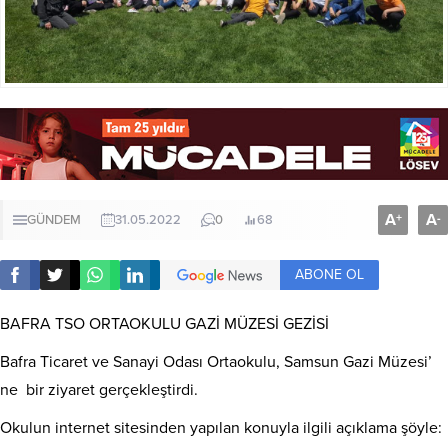
A
A
+
-
GÜNDEM
31.05.2022
0
68
ABONE OL
BAFRA TSO ORTAOKULU GAZİ MÜZESİ GEZİSİ
Bafra Ticaret ve Sanayi Odası Ortaokulu, Samsun Gazi Müzesi’
ne bir ziyaret gerçekleştirdi.
Okulun internet sitesinden yapılan konuyla ilgili açıklama şöyle: