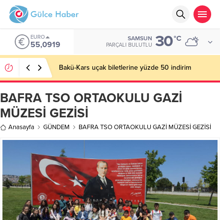
30
EURO
°C
SAMSUN
55,0919
PARÇALI BULUTLU
Bakü-Kars uçak biletlerine yüzde 50 indirim
BAFRA TSO ORTAOKULU GAZİ
MÜZESİ GEZİSİ
Anasayfa
GÜNDEM
BAFRA TSO ORTAOKULU GAZİ MÜZESİ GEZİSİ