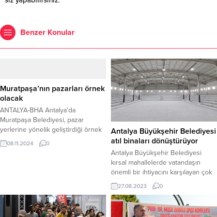
siz yapabilirsiniz.
Benzer Konular
Muratpaşa’nın pazarları örnek
olacak
ANTALYA-BHA Antalya’da
Muratpaşa Belediyesi, pazar
yerlerine yönelik geliştirdiği örnek
Antalya Büyükşehir Belediyesi
uygulamalarla hem esnafın hem de
atıl binaları dönüştürüyor
08.11.2024
0
vatandaşın haklarını koruyarak
Antalya Büyükşehir Belediyesi
kentin ekonomisine katkı sağlıyor.
kırsal mahallelerde vatandaşın
Muratpaşa’daki toplam 29 pazar
önemli bir ihtiyacını karşılayan çok
yerinde, eşit standartların
amaçlı salonlar kazandırıyor.
27.08.2023
0
sağlanması adına üniforma, iş
Korkuteli Yazır ve Osmankalfalar
kıyafeti, mal ve hijyen koşulları gibi
mahallelerinde atıl durumda
düzenlemeler getiriliyor. Böylece
bulunan iki bina, yapılan tadilatın
pazar yerlerinde alışverişin daha