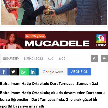
A
A
+
-
GÜNDEM
19.01.2022
0
65
ABONE OL
Bafra İmam Hatip Ortaokulu
Dart Turnuvası Samsun 2.si
Bafra İmam Hatip Ortaokulu; okulda devam eden Dart sporu
kursu öğrencileri; Dart Turnuvası’nda, 2. olarak güzel bİr
sporttif başarıya imza attı