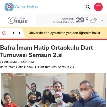
29
EURO
°C
SAMSUN
55,1881
PARÇALI BULUTLU
Üniversiteden ayrılanlara yeniden öğrenim hakkı
Bafra İmam Hatip Ortaokulu Dart
Turnuvası Samsun 2.si
Anasayfa
GÜNDEM
Bafra İmam Hatip Ortaokulu Dart Turnuvası Samsun 2.si