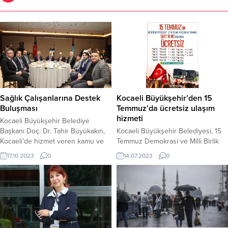
Sağlık Çalışanlarına Destek
Kocaeli Büyükşehir’den 15
Buluşması
Temmuz’da ücretsiz ulaşım
hizmeti
Kocaeli Büyükşehir Belediye
Başkanı Doç. Dr. Tahir Büyükakın,
Kocaeli Büyükşehir Belediyesi, 15
Kocaeli’de hizmet veren kamu ve
Temmuz Demokrasi ve Milli Birlik
özel hastanelerin başhekimleri,
Günü’nde saat 18.00 itibariyle
17.10.2023
0
14.07.2023
0
doktorları ve hastane müdürleriyle
kendi bünyesine ait belli otobüs
bir araya geldi. İl Sağlık
hat ve tramvaylarda gece 01.00’a
Müdürlüğünün düzenlediği ve
kadar ücretsiz ulaşım hizmeti
Kocaeli Büyükşehir Bekediyesi’nin
verecek. 18.00’DAN SONRA 15
ev sahipliği yaptığı programa
Temmuz Demokrasi ve Milli Birlik
Başkan Büyükakın’ın yanı sıra
Günü kapsamında bu yılki program
Kocaeli Valisi Seddar Yavuz, AK
İzmit Seka Park’ta