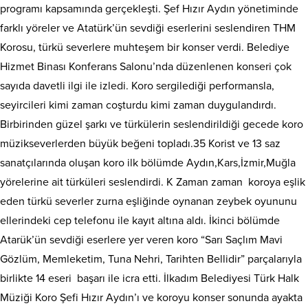
programı kapsamında gerçekleşti. Şef Hızır Aydın yönetiminde
farklı yöreler ve Atatürk’ün sevdiği eserlerini seslendiren THM
Korosu, türkü severlere muhteşem bir konser verdi. Belediye
Hizmet Binası Konferans Salonu’nda düzenlenen konseri çok
sayıda davetli ilgi ile izledi. Koro sergilediği performansla,
seyircileri kimi zaman coşturdu kimi zaman duygulandırdı.
Birbirinden güzel şarkı ve türkülerin seslendirildiği gecede koro
müzikseverlerden büyük beğeni topladı.35 Korist ve 13 saz
sanatçılarında oluşan koro ilk bölümde Aydın,Kars,İzmir,Muğla
yörelerine ait türküleri seslendirdi. K Zaman zaman koroya eşlik
eden türkü severler zurna eşliğinde oynanan zeybek oyununu
ellerindeki cep telefonu ile kayıt altına aldı. İkinci bölümde
Atarük’ün sevdiği eserlere yer veren koro “Sarı Saçlım Mavi
Gözlüm, Memleketim, Tuna Nehri, Tarihten Bellidir” parçalarıyla
birlikte 14 eseri başarı ile icra etti. İlkadım Belediyesi Türk Halk
Müziği Koro Şefi Hızır Aydın’ı ve koroyu konser sonunda ayakta