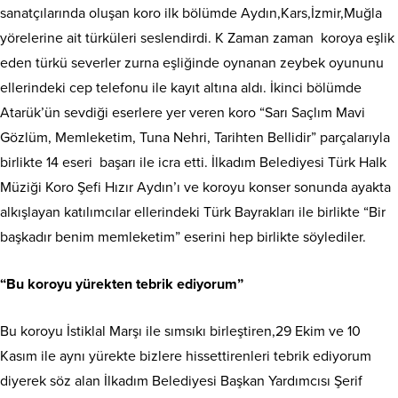
sanatçılarında oluşan koro ilk bölümde Aydın,Kars,İzmir,Muğla
yörelerine ait türküleri seslendirdi. K Zaman zaman koroya eşlik
eden türkü severler zurna eşliğinde oynanan zeybek oyununu
ellerindeki cep telefonu ile kayıt altına aldı. İkinci bölümde
Atarük’ün sevdiği eserlere yer veren koro “Sarı Saçlım Mavi
Gözlüm, Memleketim, Tuna Nehri, Tarihten Bellidir” parçalarıyla
birlikte 14 eseri başarı ile icra etti. İlkadım Belediyesi Türk Halk
Müziği Koro Şefi Hızır Aydın’ı ve koroyu konser sonunda ayakta
alkışlayan katılımcılar ellerindeki Türk Bayrakları ile birlikte “Bir
başkadır benim memleketim” eserini hep birlikte söylediler.
“Bu koroyu yürekten tebrik ediyorum”
Bu koroyu İstiklal Marşı ile sımsıkı birleştiren,29 Ekim ve 10
Kasım ile aynı yürekte bizlere hissettirenleri tebrik ediyorum
diyerek söz alan İlkadım Belediyesi Başkan Yardımcısı Şerif