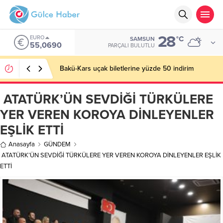
28
ALTIN
°C
SAMSUN
6.525,39
PARÇALI BULUTLU
Basın İlan Kurumu Genel Müdürü Çay, Bursa’da
gazetecilerle buluştu
ATATÜRK’ÜN SEVDİĞİ TÜRKÜLERE
YER VEREN KOROYA DİNLEYENLER
EŞLİK ETTİ
Anasayfa
GÜNDEM
ATATÜRK’ÜN SEVDİĞİ TÜRKÜLERE YER VEREN KOROYA DİNLEYENLER EŞLİK
ETTİ