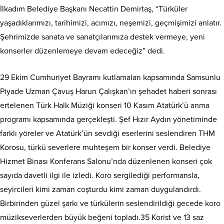
İlkadım Belediye Başkanı Necattin Demirtaş, “Türküler
yaşadıklarımızı, tarihimizi, acımızı, neşemizi, geçmişimizi anlatır.
Şehrimizde sanata ve sanatçılarımıza destek vermeye, yeni
konserler düzenlemeye devam edeceğiz” dedi.
29 Ekim Cumhuriyet Bayramı kutlamaları kapsamında Samsunlu
Piyade Uzman Çavuş Harun Çalışkan’ın şehadet haberi sonrası
ertelenen Türk Halk Müziği konseri 10 Kasım Atatürk’ü anma
programı kapsamında gerçekleşti. Şef Hızır Aydın yönetiminde
farklı yöreler ve Atatürk’ün sevdiği eserlerini seslendiren THM
Korosu, türkü severlere muhteşem bir konser verdi. Belediye
Hizmet Binası Konferans Salonu’nda düzenlenen konseri çok
sayıda davetli ilgi ile izledi. Koro sergilediği performansla,
seyircileri kimi zaman coşturdu kimi zaman duygulandırdı.
Birbirinden güzel şarkı ve türkülerin seslendirildiği gecede koro
müzikseverlerden büyük beğeni topladı.35 Korist ve 13 saz