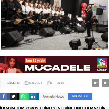
A
A
+
-
GÜNDEM
10.11.2021
0
44
ABONE OL
İLKADIM THM KOROSU DİNLEYENLERİNE UNUTULMAZ BİR