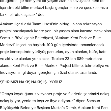
bittiğinde ilçe hem yeni bir yaşam alanına kavuşacak hem de
içerisindeki bilim merkezi başta gençlerimize ve çocuklarımıza
farklı bir ufuk açacak” dedi.
Atakum ilçesi eski Tarım Lisesi’nin olduğu alana rekreasyon
projesi hazırlayarak kente yeni bir yaşam alanı kazandıracak olan
Samsun Büyükşehir Belediyesi, “Atakum Kent Park ve Bilim
Merkezi” inşaatına başladı. 100 gün içerisinde tamamlanacak
proje konseptinde yürüyüş parkurları, oyun alanları, büfe, kafe
ve aktivite alanları yer alacak. Toplam 23 bin 889 metrekare
alanda Kent Park ve Bilim Merkezi Projesi bilime, teknolojiye ve
inovasyona ilgi duyan gençler için özel olarak tasarlandı.
ŞEHRİMİZİ NAKIŞ NAKIŞ İŞLİYORUZ
“Ortaya koyduğumuz vizyoner proje ve fikirlerle şehrimizi nakış
nakış işliyor, yeniden inşa ve ihya ediyoruz” diyen Samsun
Büyükşehir Belediye Başkanı Mustafa Demir, Atakum Kent Park