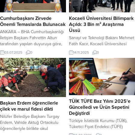
Cumhurbaşkanı Zirvede
Kocaeli Üniversitesi Bilimpark
Önemli Temaslarda Bulunacak
Açıldı: 3 Bin m² Araştırma
Üssü
ANKARA – BHA Cumhurbaşkanlığı
İletişim Başkanı Fahrettin Altun
Sanayi ve Teknoloji Bakanı Mehmet
tarafından yapılan duyuruya göre,
Fatih Kacır, Kocaeli Üniversitesi
Cumhurbaşkanı bir zirveye
Bilimpark’ın açılışını
03.07.2025
0
14.11.2025
0
katılacak ve önemli temaslarda
gerçekleştirerek 3 bin metrekarelik
bulunacak. Cumhurbaşkanı Zirveye
yeni nesil araştırma üssünün bilim,
Katılıyor Cumhurbaşkanı’nın bir
teknoloji ve inovasyon ekosistemi
zirveye katılacağı bilgisi, İletişim
oluşturacağını belirtti. Sanayi ve
Başkanı Fahrettin Altun tarafından
Teknoloji Bakanı Mehmet Fatih
kamuoyuna duyuruldu. Zirveye,
Kacır, Kocaeli Üniversitesi
üye ülkelerin devlet ve hükümet
Bilimpark’ın açılış töreninde yaptığı
başkanlarının yanı sıra Kuzey Kıbrıs
konuşmada, yeni merkezin
TÜİK TÜFE Baz Yılını 2025’e
Başkan Erdem öğrencilerle
Türk Cumhuriyeti (KKTC) gibi...
araştırmacılar, girişimciler ve
Güncelledi ve Ürün Sepetini
çilek ve marul fidesi dikti
öğrenciler için önemli bir fırsat...
Değiştirdi
Nilüfer Belediye Başkanı Turgay
Türkiye İstatistik Kurumu (TÜİK),
Erdem, Vahide Aktuğ Ortaokulu
Tüketici Fiyat Endeksi (TÜFE)
öğrencileriyle birlikte okul
hesaplamalarında baz yılı 2025
bahçesinde oluşturulan alana çilek