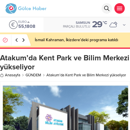
29
EURO
°C
SAMSUN
55,1808
PARÇALI BULUTLU
İsmail Kahraman, İkizdere’deki programa katıldı
Atakum’da Kent Park ve Bilim Merkezi
yükseliyor
Anasayfa
GÜNDEM
Atakum’da Kent Park ve Bilim Merkezi yükseliyor