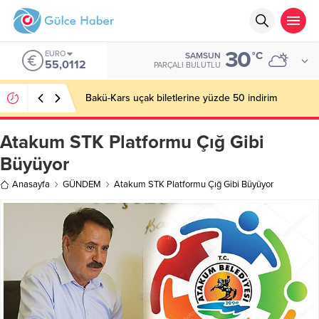
30
EURO
°C
SAMSUN
55,0112
PARÇALI BULUTLU
Bakü-Kars uçak biletlerine yüzde 50 indirim
Atakum STK Platformu Çığ Gibi
Büyüyor
Anasayfa
GÜNDEM
Atakum STK Platformu Çığ Gibi Büyüyor