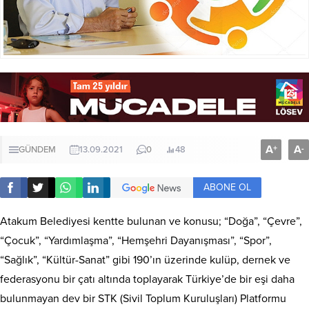
A
A
+
-
GÜNDEM
13.09.2021
0
48
ABONE OL
Atakum Belediyesi kentte bulunan ve konusu; “Doğa”, “Çevre”,
“Çocuk”, “Yardımlaşma”, “Hemşehri Dayanışması”, “Spor”,
“Sağlık”, “Kültür-Sanat” gibi 190’ın üzerinde kulüp, dernek ve
federasyonu bir çatı altında toplayarak Türkiye’de bir eşi daha
bulunmayan dev bir STK (Sivil Toplum Kuruluşları) Platformu