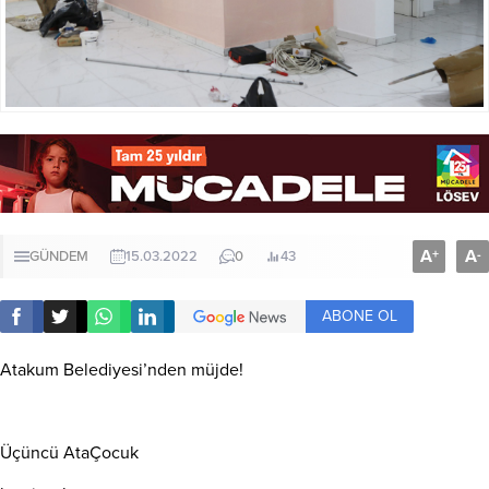
A
A
+
-
GÜNDEM
15.03.2022
0
43
ABONE OL
Atakum Belediyesi’nden müjde!
Üçüncü AtaÇocuk