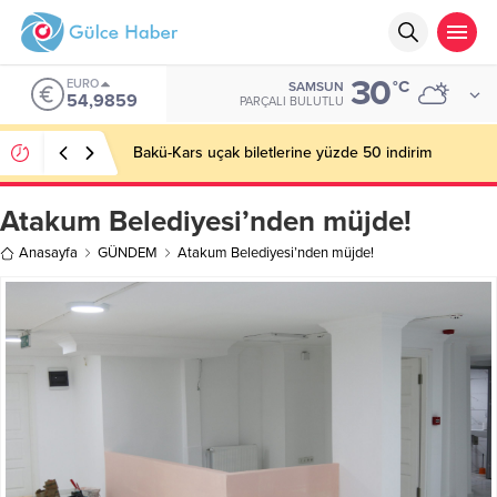
30
EURO
°C
SAMSUN
54,9859
PARÇALI BULUTLU
Bakü-Kars uçak biletlerine yüzde 50 indirim
Atakum Belediyesi’nden müjde!
Anasayfa
GÜNDEM
Atakum Belediyesi’nden müjde!