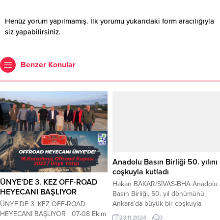
Henüz yorum yapılmamış. İlk yorumu yukarıdaki form aracılığıyla
siz yapabilirsiniz.
Benzer Konular
Anadolu Basın Birliği 50. yılını
coşkuyla kutladı
Hakan BAKAR/SİVAS-BHA Anadolu
Basın Birliği, 50. yıl dönümünü
Ankara’da büyük bir coşkuyla
kutladı. Derneğin 50. yıl etkinliği,
23.11.2024
0
ÜNYE’DE 3. KEZ OFF-ROAD
Ankara Mardin Evi Konağı’nda
HEYECANI BAŞLIYOR
düzenlenen plaket töreni ve
kutlama gecesiyle gerçekleşti.
ÜNYE’DE 3. KEZ OFF-ROAD
Etkinliğe basın mensupları, protokol
HEYECANI BAŞLIYOR 07-08 Ekim