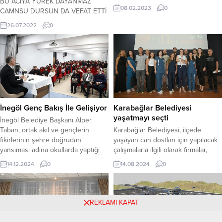
BU ACIYA YÜREK DAYANMAZ
büyük deprem felaketi ardından
08.02.2023
0
CAMNSU DURSUN DA VEFAT ETTİ
tüm yurtta olduğu gibi Bergama’da
Aslen Artvinli olup; uzun yıllar ve
da başlatılan yardım
26.07.2022
0
hâlen Samsun Ondokuzmayıs
kampanyasında toplanan
ilçesi, Engiz Mahallesi’nde ikâmet
malzemeler 11 ayrı tır ile bölgeye
eden, Kültür Bakanlığı Halk Şairi
gönderilmek üzere yola çıktı.
Alaeddin DURSUN’un, OMÜ ve
Kampanyaya Bergama’da 7’den
Bafra hastanelerinde yoğun
77’ye herkesin az çok demeden
bakımda tedavi gören kızı, epilepsi
katkı sunmaya çalıştığını açıklayan
hastası Cansu Sultan Dursun da
Bergama Belediye Başkanı Hakan
dün akşam vefat etti. Bir süre...
Koştu,...
İnegöl Genç Bakış İle Gelişiyor
Karabağlar Belediyesi
yaşatmayı seçti
İnegöl Belediye Başkanı Alper
Taban, ortak akıl ve gençlerin
Karabağlar Belediyesi, ilçede
fikirlerinin şehre doğrudan
yaşayan can dostları için yapılacak
yansıması adına okullarda yaptığı
çalışmalarla ilgili olarak firmalar,
Genç Bakış buluşmaları
veteriner klinikleri ve vatandaşların
14.12.2024
0
14.08.2024
0
kapsamında bu hafta Turgutalp
katılımıyla geniş kapsamlı paydaş
Anadolu Lisesine konuk oldu.
toplantısı düzenledi.
REKLAMI KAPAT