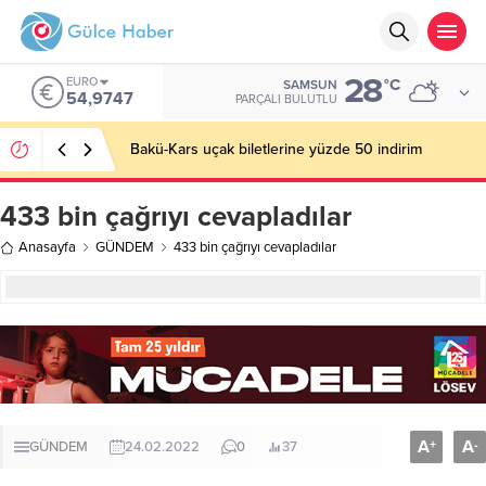
28
EURO
°C
SAMSUN
54,9747
PARÇALI BULUTLU
Bakü-Kars uçak biletlerine yüzde 50 indirim
433 bin çağrıyı cevapladılar
Anasayfa
GÜNDEM
433 bin çağrıyı cevapladılar
A
A
+
-
GÜNDEM
24.02.2022
0
37