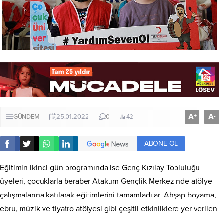
A
A
+
-
GÜNDEM
25.01.2022
0
42
ABONE OL
Eğitimin ikinci gün programında ise Genç Kızılay Topluluğu
üyeleri, çocuklarla beraber Atakum Gençlik Merkezinde atölye
çalışmalarına katılarak eğitimlerini tamamladılar. Ahşap boyama,
ebru, müzik ve tiyatro atölyesi gibi çeşitli etkinliklere yer verilen