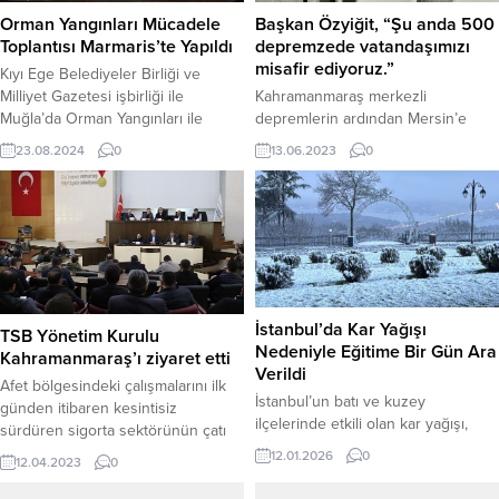
Başkan Özyiğit, “Şu anda 500
Orman Yangınları Mücadele
depremzede vatandaşımızı
Toplantısı Marmaris’te Yapıldı
misafir ediyoruz.”
Kıyı Ege Belediyeler Birliği ve
Kahramanmaraş merkezli
Milliyet Gazetesi işbirliği ile
depremlerin ardından Mersin’e
Muğla’da Orman Yangınları ile
gelen depremzedelerin
Mücadele toplantısı düzenlendi.
13.06.2023
0
23.08.2024
0
konaklaması için geçici barınma
merkezi açan Yenişehir Belediyesi,
depremzedelere ev sahipliği
yapmaya devam ediyor. Yenişehir
Belediye Başkanı Abdullah Özyiğit,
“Mersin’e gelen depremzede
yurttaşlarımıza kapılarımızı da
gönlümüzü de açık tuttuk. 3 geçici
İstanbul’da Kar Yağışı
TSB Yönetim Kurulu
barınma merkezimizde şu anda
Nedeniyle Eğitime Bir Gün Ara
Kahramanmaraş’ı ziyaret etti
500 depremzede vatandaşımızı
Verildi
misafir ediyoruz. Bugüne kadar
Afet bölgesindeki çalışmalarını ilk
İstanbul’un batı ve kuzey
bin...
günden itibaren kesintisiz
ilçelerinde etkili olan kar yağışı,
sürdüren sigorta sektörünün çatı
kent genelinde eğitime bir gün
kuruluşu Türkiye Sigorta Birliği
12.01.2026
0
12.04.2023
0
süreyle ara verilmesine neden
(TSB)’nin Yönetim Kurulu
oldu. Gece saatlerinde Silivri ve
Kahramanmaraş’taydı. Bölgedeki