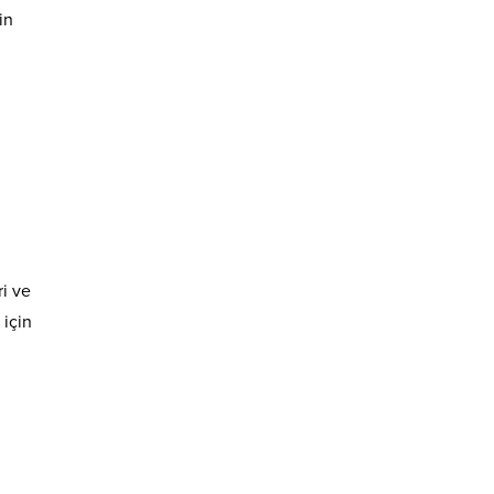
in
ri ve
 için