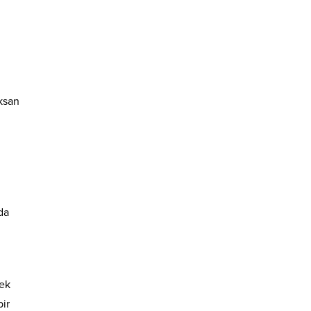
ksan
da
mek
ir