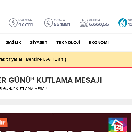
DOLAR
EURO
ALTIN
BI
47,7111
55,1881
6.660,55
1
SAĞLIK
SİYASET
TEKNOLOJİ
EKONOMİ
kıt fiyatları: Benzine 1,56 TL artış
ER GÜNÜ” KUTLAMA MESAJI
R GÜNÜ” KUTLAMA MESAJI