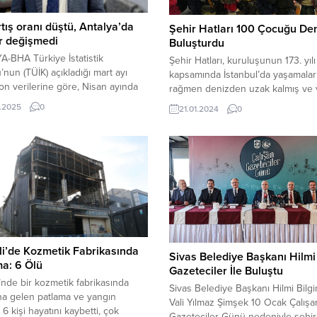
rtış oranı düştü, Antalya’da
Şehir Hatları 100 Çocuğu Den
ar değişmedi
Buluşturdu
-BHA Türkiye İstatistik
Şehir Hatları, kuruluşunun 173. yılı
nun (TÜİK) açıkladığı mart ayı
kapsamında İstanbul’da yaşamalar
on verilerine göre, Nisan ayında
rağmen denizden uzak kalmış ve 
zleşmesini yenileyecek kiracılar
Boğaz turu yapma imkanı bulama
.2025
0
21.01.2024
0
gulanacak artış oranı yüzde 51,26
ilköğretim öğrencilerini denizle
u oranın, geçtiğimiz aya göre
buluşturdu. Tura katılan 100 çocuk,
k 2 puanlık bir düşüş anlamına
saat boyunca Boğaz’ın tadını çıka
ni ifade eden Antalya Emlakçılar
Şehir Hatları, kuruluşunun 173. yılı
aşkanı İsmail Çağlar, “Kira oranı
kapsamında, İBB Sosyal Hizmetler
n düşmesinin çok bir...
Müdürlüğü
işbirliğiyle İstanbul’un Ümraniye,
Bayrampaşa, Sultangazi ve Fatih g
ilçelerinde oturan ancak denizde
kalan...
i’de Kozmetik Fabrikasında
Sivas Belediye Başkanı Hilmi 
a: 6 Ölü
Gazeteciler İle Buluştu
’nde bir kozmetik fabrikasında
Sivas Belediye Başkanı Hilmi Bilgi
a gelen patlama ve yangın
Vali Yılmaz Şimşek 10 Ocak Çalışa
6 kişi hayatını kaybetti, çok
Gazeteciler Günü nedeniyle şehi