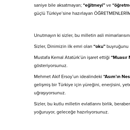
saniye bile aksatmayan;
“eğitmeyi”
ve
“öğretm
güçlü Türkiye’sine hazırlayan ÖĞRETMENLERİ
Unutmayın ki sizler, bu milletin asli mimarlarısın
Sizler, Dinimizin ilk emri olan
“oku”
buyruğunu e
Mustafa Kemal Atatürk’ün işaret ettiği
“Muasır 
gösteriyorsunuz.
Mehmet Akif Ersoy’un idealindeki
“Asım’ın Nes
gelişmiş bir Türkiye için yüreğini, enerjisini, y
uğraşıyorsunuz.
Sizler, bu kutlu milletin evlatlarını birlik, ber
yoğuruyor, geleceğe hazırlıyorsunuz.