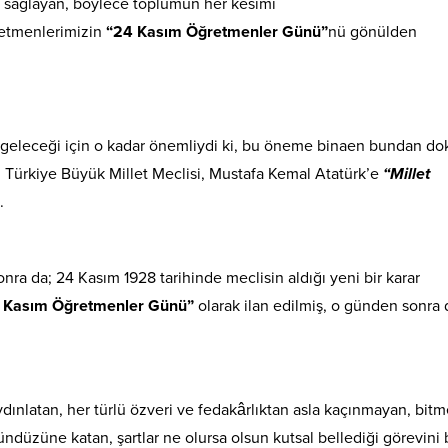
ı sağlayan, böylece toplumun her kesimi
retmenlerimizin
“24 Kasım Öğretmenler Günü”
nü gönülden
 geleceği için o kadar önemliydi ki, bu öneme binaen bundan do
an Türkiye Büyük Millet Meclisi, Mustafa Kemal Atatürk’e
“Millet
.
ra da; 24 Kasım 1928 tarihinde meclisin aldığı yeni bir karar
 Kasım Öğretmenler Günü”
olarak ilan edilmiş, o günden sonra 
aydınlatan, her türlü özveri ve fedakârlıktan asla kaçınmayan, bit
üzüne katan, şartlar ne olursa olsun kutsal bellediği görevini b