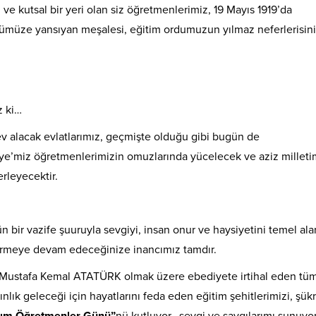
ve kutsal bir yeri olan siz öğretmenlerimiz, 19 Mayıs 1919’da
ümüze yansıyan meşalesi, eğitim ordumuzun yılmaz neferlerisini
z ki…
v alacak evlatlarımız, geçmişte olduğu gibi bugün de
iye’miz öğretmenlerimizin omuzlarında yücelecek ve aziz milleti
erleyecektir.
bir vazife şuuruyla sevgiyi, insan onur ve haysiyetini temel ala
etirmeye devam edeceğinize inancımız tamdır.
Mustafa Kemal ATATÜRK olmak üzere ebediyete irtihal eden tü
nlık geleceği için hayatlarını feda eden eğitim şehitlerimizi, şük