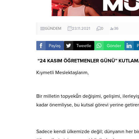
GÜNDEM
23.11.2021
0
36
Paylaş
Tweetle
Gönder
P
“24 KASIM ÖĞRETMENLER GÜNÜ” KUTLAM
Kıymetli Meslektaşlarım,
Bir milletin topyekûn değişimi, gelişimi, ilerley
kadar önemliyse, bu kutsal görevi yerine getire
Sadece kendi ülkemizde değil; dünyanın her bi