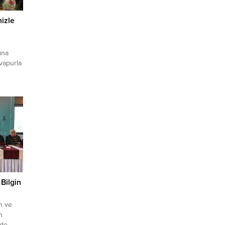
izle
ına
vapurla
mış
 iki
rdı.
ibi
n uzak
Bilgin
n ve
n
rde