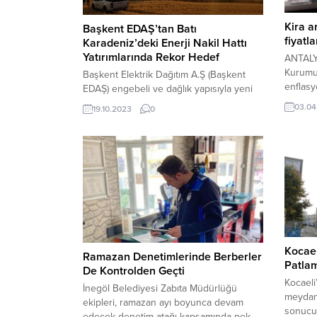
Kira a
Başkent EDAŞ’tan Batı
fiyatl
Karadeniz’deki Enerji Nakil Hattı
Yatırımlarında Rekor Hedef
ANTALYA
Kurumu’
Başkent Elektrik Dağıtım A.Ş (Başkent
enflasy
EDAŞ) engebeli ve dağlık yapısıyla yeni
kira sö
enerji hattı yapımının zor olduğu Batı
03.04
19.10.2023
0
için uy
Karadeniz’de devreye aldığı projeleriyle,
oldu. B
bölgede bugüne kadar gerçekleştirdiği
yaklaşı
yatırımlarda rekora koşuyor. Son yıllarda
geldiği
elektrik dağıtım şirketlerinin kırsalda yeni
Odası B
hat tesis etmesinin önünü açan hukuki
artışını
ve teknik düzenlemelerin de desteğiyle
Başkent EDAŞ, 2023 yılı...
Kocael
Ramazan Denetimlerinde Berberler
Patlam
De Kontrolden Geçti
Kocaeli
İnegöl Belediyesi Zabıta Müdürlüğü
meydan
ekipleri, ramazan ayı boyunca devam
sonucu 
edecek denetim atağı kapsamında pek