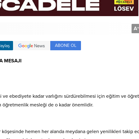
A
+
ABONE OL
aylaş
A MESAJI
işi ve ebediyete kadar varlığını sürdürebilmesi için eğitim ve öğre
n öğretmenlik mesleği de o kadar önemlidir.
r köşesinde hemen her alanda meydana gelen yenilikleri takip e