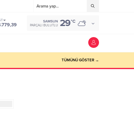
29
ST
°C
SAMSUN
3.779,39
PARÇALI BULUTLU
TÜMÜNÜ GÖSTER →