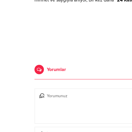
minnet ve saygıyla anıyor, bir kez daha
“24 Kas
Yorumlar