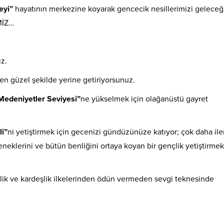
eyi”
hayatının merkezine koyarak gencecik nesillerimizi geleceğ
MİZ…
ız.
n güzel şekilde yerine getiriyorsunuz.
Medeniyetler Seviyesi”
ne yükselmek için olağanüstü gayret
li”
ni yetiştirmek için gecenizi gündüzünüze katıyor; çok daha ile
eteneklerini ve bütün benliğini ortaya koyan bir gençlik yetiştirmek
aberlik ve kardeşlik ilkelerinden ödün vermeden sevgi teknesinde