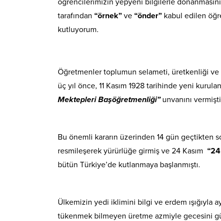
öğrencilerimizin yepyeni bilgilerle donanmasın
tarafından
“örnek”
ve
“önder”
kabul edilen öğ
kutluyorum.
Öğretmenler toplumun selameti, üretkenliği ve
üç yıl önce, 11 Kasım 1928 tarihinde yeni kurul
Mektepleri Başöğretmenliği”
unvanını vermişti
Bu önemli kararın üzerinden 14 gün geçtikten son
resmileşerek yürürlüğe girmiş ve 24 Kasım
“24
bütün Türkiye’de kutlanmaya başlanmıştı.
Ülkemizin yedi iklimini bilgi ve erdem ışığıyla 
tükenmek bilmeyen üretme azmiyle gecesini günd