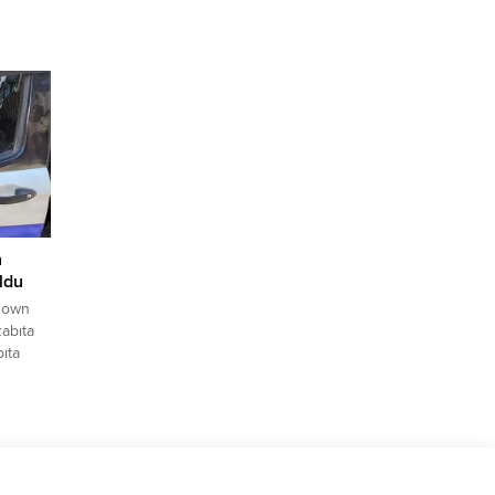
o
ğini El
cü Yusra
ini
aşarılı
n
ldu
down
abıta
ıta
karak