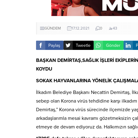
GÜNDEM
17.12.2021
0
43
Paylaş
Tweetle
Gönder
P
BAŞKAN DEMİRTAŞ,SAĞLIK İŞLERİ EKİPLERİ
KOYDU
SOKAK HAYVANLARINA YÖNELİK ÇALIŞMALA
İlkadım Belediye Başkanı Necattin Demirtaş, İl
sebep olan Korona virüs tehdidine karşı ilkadım 
Demirtaş,” Korona virüs sürecinde ilçemizde yaş
arkadaşlarımla mesai kavramı gözetmeksizin çalış
etmeye de devam ediyoruz da. Halkımızın sağlığ