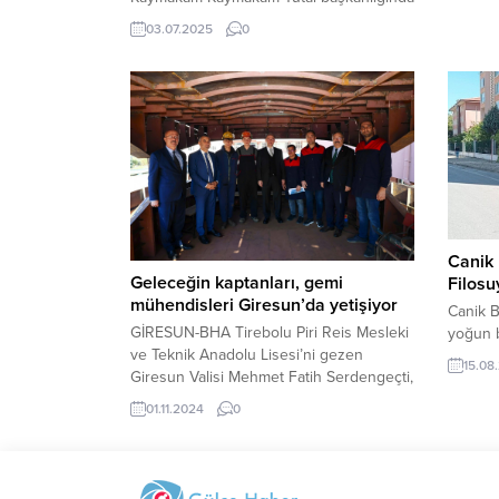
“Elektr
düzenlenen toplantıda, kamu
03.07.2025
0
tehditl
kurumlarının amirleri bir araya gelerek
erken m
kurumlar arası iş birliğinin güçlendirilmesi
USOM’un
ve vatandaş odaklı hizmet anlayışının
yaygınlaştırılması konularını masaya
yatırdı. Toplantıda, mevcut çalışmalar ve
hizmet kalitesinin artırılmasına yönelik
adımlar değerlendirildi. Selim’de Kamu
Hizmetleri Gündemi Kars’ın Selim...
Canik 
Geleceğin kaptanları, gemi
Filos
mühendisleri Giresun’da yetişiyor
Canik B
GİRESUN-BHA Tirebolu Piri Reis Mesleki
yoğun b
ve Teknik Anadolu Lisesi’ni gezen
15.08
Giresun Valisi Mehmet Fatih Serdengeçti,
“Gemi yapımı ve denizcilik alanlarında
01.11.2024
0
geleceğin kaptanları, gemi mühendisleri,
makine görevlileri ve denizcilik
mürettebatı Giresun’da yetişiyor” dedi….
Giresun Valisi Mehmet Fatih Serdengeçti,