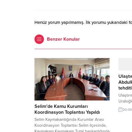
Henüz yorum yapılmamış. İlk yorumu yukarıdaki form
Benzer Konular
Ulaştı
Abdulk
tehdit
Ulaştır
Uraloğl
Selim’de Kamu Kurumları
ardında
20.09
Koordinasyon Toplantısı Yapıldı
gündeme
Siber O
Selim Kaymakamlığında Kurumlar Arası
(USOM) 
Koordinasyon Toplantısı Selim ilçesinde,
sahip o
Kaymakam Kaymakam Tutal başkanlığında