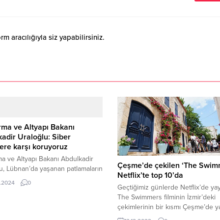
 aracılığıyla siz yapabilirsiniz.
rma ve Altyapı Bakanı
adir Uraloğlu: Siber
lere karşı koruyoruz
ma ve Altyapı Bakanı Abdulkadir
Çeşme’de çekilen ‘The Swim
u, Lübnan’da yaşanan patlamaların
Netflix’te top 10’da
n siber tehditlerin yeniden
.2024
0
Geçtiğimiz günlerde Netflix’de ya
 geldiğini belirtti. Bakan, Ulusal
The Swimmers filminin İzmir’deki
laylara Müdahale Merkezi’nin
çekimlerinin bir kısmı Çeşme’de ya
çalışmalarının stratejik öneme
Alaçatı sokakları Midilli, Türkiye’ni
lduğunu vurguladı. Uraloğlu,