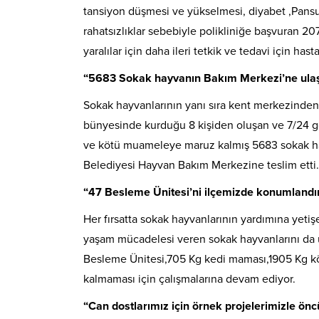
tansiyon düşmesi ve yükselmesi, diyabet ,Pansuma
rahatsızlıklar sebebiyle polikliniğe başvuran 20
yaralılar için daha ileri tetkik ve tedavi için has
“5683 Sokak hayvanın Bakım Merkezi’ne ulaşt
Sokak hayvanlarının yanı sıra kent merkezinden 
bünyesinde kurduğu 8 kişiden oluşan ve 7/24 gör
ve kötü muameleye maruz kalmış 5683 sokak hay
Belediyesi Hayvan Bakım Merkezine teslim etti.
“47 Besleme Ünitesi’ni ilçemizde konumlandı
Her fırsatta sokak hayvanlarının yardımına yetiş
yaşam mücadelesi veren sokak hayvanlarını da 
Besleme Ünitesi,705 Kg kedi maması,1905 Kg kö
kalmaması için çalışmalarına devam ediyor.
“Can dostlarımız için örnek projelerimizle önc