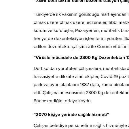
“7395 defa tekrar edilen dezenfektasyon çalı
Türkiye’de ilk vakanın görüldüğü mart ayından iti
olmak üzere olmak üzere, eczaneler, tıbbi malze
kurum ve kuruluşlar, Pazaryerleri, muhtarlık binal
her yerde dezenfeksiyon işlemlerini yürüten İlka
edilen dezenfekte çalışması ile Corona virüsün 
“Virüsle mücadele de 2300 Kg Dezenfektan 1
Dört koldan yürütülen çalışmalara, muhtarlıkla
hassasiyetle dikkate alan ekipler, Covid-19 pozi
park ve oyun alanlarını 1887 defa, kamu binalar
etti. Çalışmalar esnasında 2300 Kg dezenfektan 
önemsendiğini ortaya koydu.
“2070 kişiye yerinde sağlık hizmeti”
Çalışan belediye personeline sağlık hizmetiyle