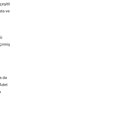
eşitli
sta ve
ğü
çirmiş
a da
 Adet
a