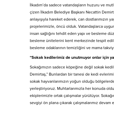
İlkadım’da sadece vatandaşların huzuru ve mutlulu
çizen İlkadım Belediye Başkanı Necattin Demirt
anlayışıyla hareket ederek, can dostlarımızın yaş
projelerimizle, öncü olduk. Vatandaşlarca uyg
insan sağlığını tehdit eden yapı ve besleme düz
besleme ünitelerini kent merkezinde tespit edile
besleme odaklarının temizliğini ve mama takviye
“Sokak kedilerimiz de unutmuyor onlar için y
Sokağımızın sadece köpeğine değil sokak kedile
Demirtaş,” Bunlardan bir tanesi de kedi evlerimiz
sokak hayvanlarımızın yoğun olduğu bölgelerde, 
yerleştiriyoruz. Muhtarlarımızla her konuda oldu
ekiplerimizle ortak çalışmalar yürütüyor. Sokağ
sevgiyi ön plana çıkarak çalışmalarımız devam e