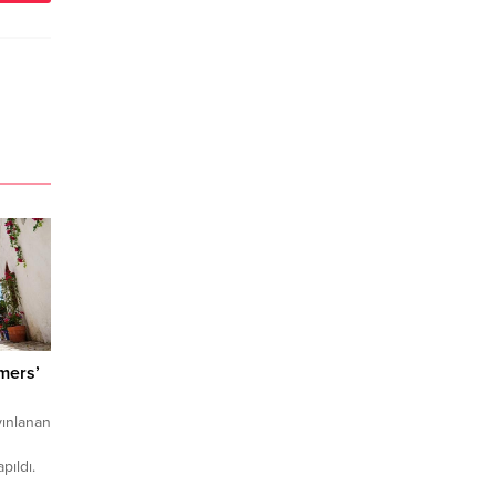
mers’
yınlanan
pıldı.
n en