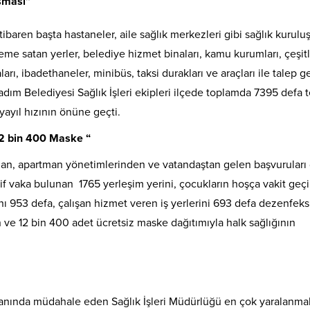
şması”
baren başta hastaneler, aile sağlık merkezleri gibi sağlık kuruluş
me satan yerler, belediye hizmet binaları, kamu kurumları, çeşitl
arı, ibadethaneler, minibüs, taksi durakları ve araçları ile talep g
dım Belediyesi Sağlık İşleri ekipleri ilçede toplamda 7395 defa t
yayıl hızının önüne geçti.
2 bin 400 Maske “
rdan, apartman yönetimlerinden ve vatandaştan gelen başvuruları
tif vaka bulunan 1765 yerleşim yerini, çocukların hoşça vakit geçi
ını 953 defa, çalışan hizmet veren iş yerlerini 693 defa dezenfek
ve 12 bin 400 adet ücretsiz maske dağıtımıyla halk sağlığının
 anında müdahale eden Sağlık İşleri Müdürlüğü en çok yaralanmal