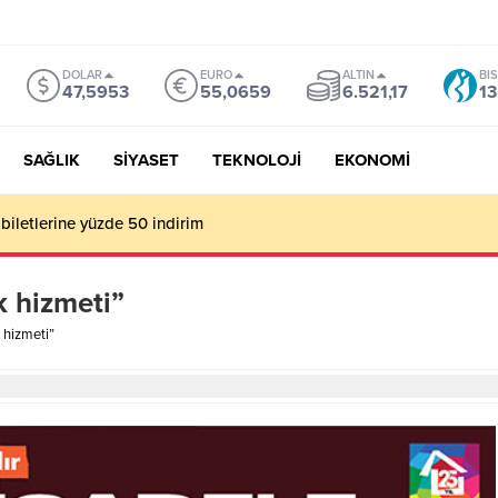
DOLAR
EURO
ALTIN
BI
47,5953
55,0659
6.521,17
13
SAĞLIK
SİYASET
TEKNOLOJİ
EKONOMİ
biletlerine yüzde 50 indirim
k hizmeti”
 hizmeti”