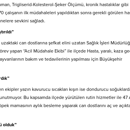
n, Trigliserid-Kolesterol-Şeker Ölçümü, kronik hastalıklar gibi ç
70 çalışanın ilk müdahaleleri yapıldıktan sonra gerekli görülen ha
tanelere sevkini sağladı.
ırıldı”
uzaktaki can dostlarına şefkat elini uzatan Sağlık İşleri Müdürlü
ev yapan “Acil Müdahale Ekibi” ile ilçede Hasta, yaralı, kaza ge
vanlarının bakım ve tedavilerinin yapılması için Büyükşehir
rdık”
en ekipler yazın kavurucu sıcakları kışın ise dondurucu soğuklard
unutmuyor. Bu kapsamda ilçede yürütülen rutin hizmetler ile 47
pek mamasının aylık besleme yaparak can dostlarını aç ve açıkt
ü olduk”