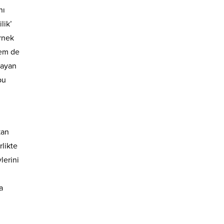
nı
lik’
Örnek
hem de
layan
bu
kan
rlikte
lerini
a