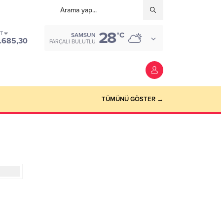
28
ST
°C
SAMSUN
.685,30
PARÇALI BULUTLU
TÜMÜNÜ GÖSTER →