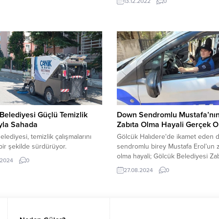
13.12.2022
0
güzel plajı seçilen Ilıca Plajı ise Ri
onik haberleşme altyapısını siber
sahilleri gibi gösterildi. Yönetmenli
ere karşı koruyoruz. Hızlı tespit ve
Hosaini’nin yaptığı, Suriyeli yüzü
üdahale imkanı sağlıyoruz,” dedi.
Mardini’nin gerçek yaşam hikayes
, 2013 yılından bu yana...
konu alan film oldukça beğenildi. B
yüzücünün iç savaş yaşayan
ülkesinden...
Belediyesi Güçlü Temizlik
Down Sendromlu Mustafa’nı
uyla Sahada
Zabıta Olma Hayali Gerçek O
elediyesi, temizlik çalışmalarını
Gölcük Halıdere'de ikamet eden 
ir şekilde sürdürüyor.
sendromlu birey Mustafa Erol’un z
olma hayali; Gölcük Belediyesi Zab
.2024
0
Müdürlüğü ekipleri ile kontrole çı
27.08.2024
0
gerçek oldu.