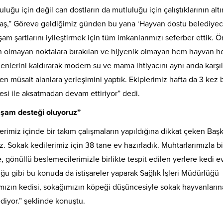
ğu için değil can dostların da mutluluğu için çalıştıklarının altı
aş,” Göreve geldiğimiz günden bu yana ‘Hayvan dostu belediyeci
am şartlarını iyileştirmek için tüm imkanlarımızı seferber ettik. 
un olmayan noktalara bırakılan ve hijyenik olmayan hem hayvan 
enlerini kaldırarak modern su ve mama ihtiyacını aynı anda karşı
n müsait alanlara yerleşimini yaptık. Ekiplerimiz hafta da 3 kez 
si ile aksatmadan devam ettiriyor” dedi.
aşam desteği oluyoruz”
rimiz içinde bir takım çalışmaların yapıldığına dikkat çeken Baş
. Sokak kedilerimiz için 38 tane ev hazırladık. Muhtarlarımızla bi
gönüllü beslemecilerimizle birlikte tespit edilen yerlere kedi ev
ğu gibi bu konuda da istişareler yaparak Sağlık İşleri Müdürlüğü
ımızın kedisi, sokağımızın köpeği düşüncesiyle sokak hayvanların
diyor.” şeklinde konuştu.