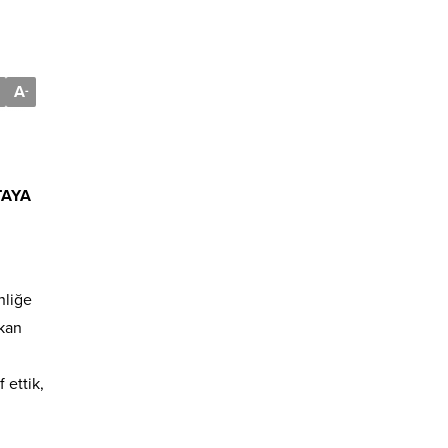
A
-
TAYA
nliğe
şkan
 ettik,