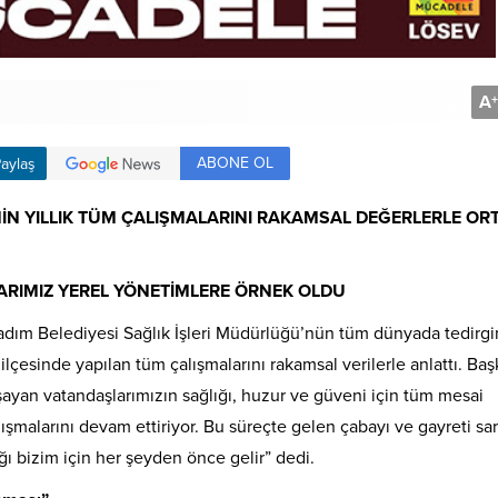
A
+
ABONE OL
aylaş
NİN YILLIK TÜM ÇALIŞMALARINI RAKAMSAL DEĞERLERLE OR
RIMIZ YEREL YÖNETİMLERE ÖRNEK OLDU
kadım Belediyesi Sağlık İşleri Müdürlüğü’nün tüm dünyada tedirgi
ilçesinde yapılan tüm çalışmalarını rakamsal verilerle anlattı. Ba
ayan vatandaşlarımızın sağlığı, huzur ve güveni için tüm mesai
malarını devam ettiriyor. Bu süreçte gelen çabayı ve gayreti sarf
ı bizim için her şeyden önce gelir” dedi.