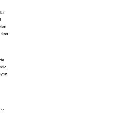
ları
i
elen
ekrar
 da
rdiği
siyon
ar,