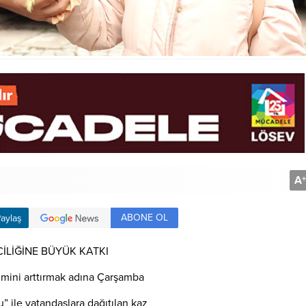
A
+
ABONE OL
aylaş
İLİĞİNE BÜYÜK KATKI
imini arttırmak adına Çarşamba
u” ile vatandaşlara dağıtılan kaz