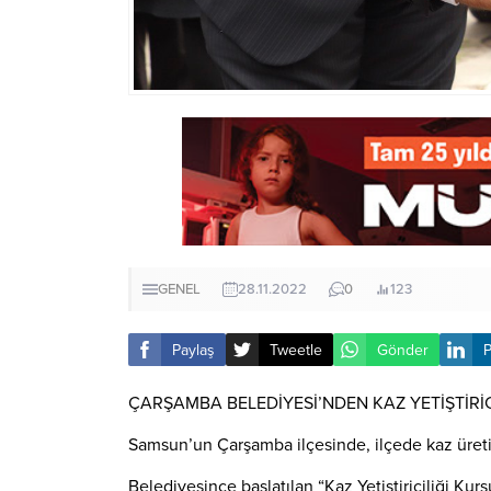
GENEL
28.11.2022
0
123
Paylaş
Tweetle
Gönder
P
ÇARŞAMBA BELEDİYESİ’NDEN KAZ YETİŞTİRİC
Samsun’un Çarşamba ilçesinde, ilçede kaz üret
Belediyesince başlatılan “Kaz Yetiştiriciliği Kurs