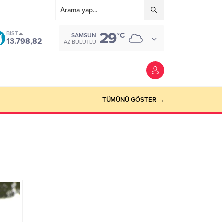
29
BIST
°C
SAMSUN
13.798,82
AZ BULUTLU
TÜMÜNÜ GÖSTER →