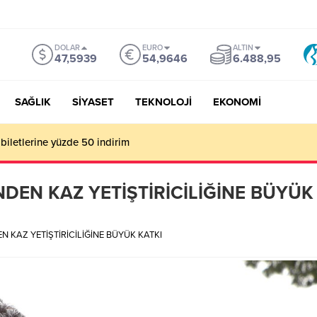
DOLAR
EURO
ALTIN
47,5939
54,9646
6.488,95
SAĞLIK
SİYASET
TEKNOLOJİ
EKONOMİ
mu Genel Müdürü Çay, Bursa’da gazetecilerle buluştu
DEN KAZ YETİŞTİRİCİLİĞİNE BÜYÜK
 KAZ YETİŞTİRİCİLİĞİNE BÜYÜK KATKI