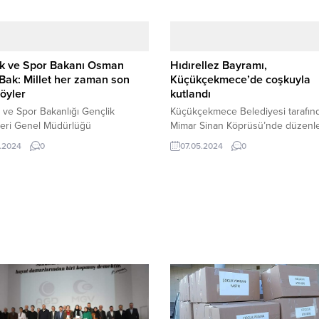
ik ve Spor Bakanı Osman
Hıdırellez Bayramı,
Bak: Millet her zaman son
Küçükçekmece’de coşkuyla
öyler
kutlandı
 ve Spor Bakanlığı Gençlik
Küçükçekmece Belediyesi tarafın
leri Genel Müdürlüğü
Mimar Sinan Köprüsü’nde düzenl
dan İstanbul Demokrasi ve
etkinliğe, 7’den 77’ye vatandaşlar
.2024
0
07.05.2024
0
kler Adası’nda, Türkiye’nin ikinci
ilgi gösterdi. Geleneksel etkinlikl
nda gençlerin yeni anayasa
Balkan müziğinin sevilen sanatçıs
e rol ve katılımlarını
Balkan konseriyle şenlenen etkinl
leştirmek, yeni anayasa
Küçükçekmece Belediyesi Kültür 
arında fikir ve beklentilerini
Sosyal İşler Müdürü Güney Özkılı
k amacıyla 27 Mayıs Darbesi’nin
katıldı. Büyük eğlence ve coşkun
 dönümünde “Gençlerle Sivil
yaşandığı etkinliğe katılanlar, hazı
 Buluşması” gerçekleştirildi. Gün
dilek ağacına dileklerini asarak, yak
ren toplantılara Gençlik ve Spor
Osman Aşkın Bak,...