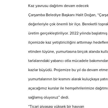
Kaz yavrusu dağıtımı devam edecek
Çarşamba Belediye Başkanı Halit Doğan, “Çarşam
değerleriyle çok önemli bir ilçe. Bereketli topr
üretim gerçekleştiriliyor. 2022 yılında başlatmış
ilçemizde kaz yetiştiriciliğini arttırmayı hedefl
etinden tüyüne, yumurtasına birçok alanda kullan
tarlalarındaki yabancı otla mücadele bakımında
kazlar büyüdü. Projemize bu yıl da devam etmeyi
yumurtalarının bir kısmını alarak kuluçkaya yatı
açacağımız kurslar ile hemşehrilerimize dağıtmı
sağlamış oluyoruz” dedi.
“Ticari piyasası yüksek bir hayvan