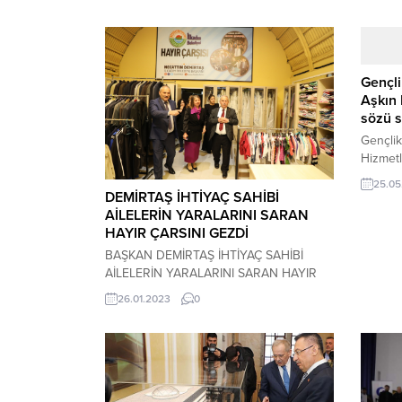
Gençl
Aşkın 
sözü s
Gençlik
Hizmet
tarafın
25.05
Özgürlü
DEMİRTAŞ İHTİYAÇ SAHİBİ
yüzyılı
AİLELERİN YARALARINI SARAN
sürecind
HAYIR ÇARSINI GEZDİ
merkezi
BAŞKAN DEMİRTAŞ İHTİYAÇ SAHİBİ
çalışmal
AİLELERİN YARALARINI SARAN HAYIR
dinleme
ÇARSINI GEZDİ GÖNÜLLÜ BAŞKAN
26.01.2023
0
64. yıl
BAYAN DEMİRTAŞ 2022 YILI
Anayasa
ÇALIŞMALARINI ANLATTI İLKADIM’DA
boyu sü
YARDIMSEVER HALKIMIZIN BİZE
Bakanı 
GÜVENCİ TAM İlkadım Belediye Başkanı
Necattin Demirtaş, “Hayır Çarşısı bizim
için çok önemli. İhtiyaç sahibi