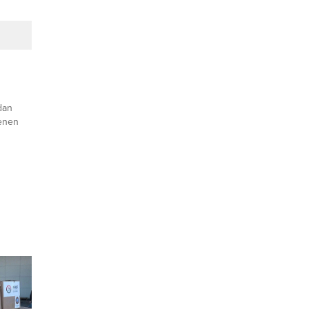
dan
enen
 büyük
er ve
ı Sevim
iğe,
ve
nç da
un
rlanan
ılan...