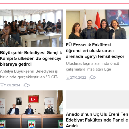
EÜ Eczacılık Fakültesi
öğrencileri uluslararası
Büyükşehir Belediyesi Gençlik
arenada Ege’yi temsil ediyor
Kampı 5 ülkeden 35 öğrenciyi
Uluslarasılaşma alanında öncü
biraraya getirdi
çalışmalara imza atan Ege
Antalya Büyükşehir Belediyesi iş
Üniversitesinde, akademisyenlerin
birliğinde gerçekleştirilen "DIGIT-
27.10.2022
0
yanı sıra öğrenciler de dünya
ART YE 2024" projesi kapsamında,
11.08.2024
0
ölçeğinde hizmet veren kurumlarda
Ukrayna, Fransa, Bulgaristan,
görev alıyor. Tam akredite araştırma
İspanya ve Türkiye'den toplam 35
üniversitesi olan Ege Üniversitesi
öğrenci Büyükşehir Belediyesi
uluslararası alanlarda adından söz
Gençlik Kampı'nda bir hafta kamp
ettirmeye devam ediyor. Ege
yaptı. Kamp boyunca, gençler dijital
Anadolu’nun Üç Ulu Ereni Fen
Üniversitesi Eczacılık Fakültesi
ve sanatsal yetkinliklerini
Edebiyat Fakültesinde Panelle
öğrencileri Egemen Güven ve
geliştirmek için çeşitli eğitimlere
Anıldı
Hazal Kudal, 1949 yılında kurulan,
katılırken, dil becerilerini