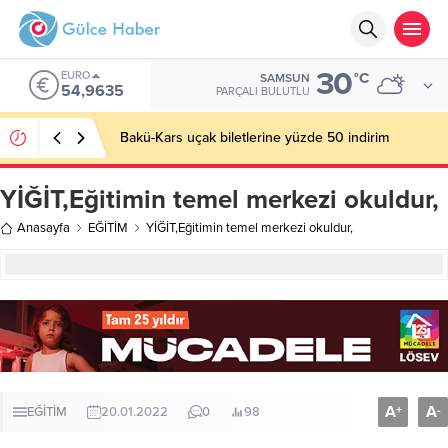
30
EURO
°C
SAMSUN
54,9635
PARÇALI BULUTLU
Bakü-Kars uçak biletlerine yüzde 50 indirim
YİĞİT,Eğitimin temel merkezi okuldur,
Anasayfa
EĞİTİM
YİĞİT,Eğitimin temel merkezi okuldur,
A
A
+
-
EĞİTİM
20.01.2022
0
98