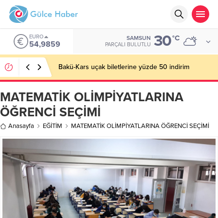
30
EURO
°C
SAMSUN
54,9859
PARÇALI BULUTLU
Bakü-Kars uçak biletlerine yüzde 50 indirim
MATEMATİK OLİMPİYATLARINA
ÖĞRENCİ SEÇİMİ
Anasayfa
EĞİTİM
MATEMATİK OLİMPİYATLARINA ÖĞRENCİ SEÇİMİ