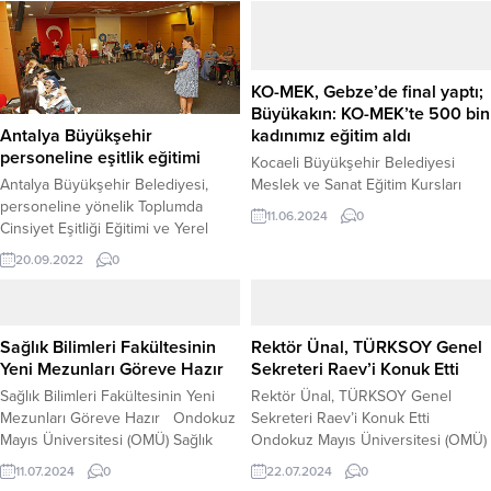
KO-MEK, Gebze’de final yaptı;
Büyükakın: KO-MEK’te 500 bin
kadınımız eğitim aldı
Antalya Büyükşehir
personeline eşitlik eğitimi
Kocaeli Büyükşehir Belediyesi
Meslek ve Sanat Eğitim Kursları
Antalya Büyükşehir Belediyesi,
(KO-MEK) kursiyerlerinin bir yıl
personeline yönelik Toplumda
11.06.2024
0
boyunca el emeği göz nuru
Cinsiyet Eşitliği Eğitimi ve Yerel
harcayarak oluşturduğu ve
Eşitlik Eylem Planı (YEEP) hazırlama
20.09.2022
0
birbirinden eşsiz eserlerin yer
eğitimi düzenledi. Antalya
aldığı ilçe sergileri Gebze’de final
Büyükşehir Belediyesi kamusal
yaptı. Kursiyerlerin bir yıl boyunca
alanda tüm bireylerin hizmetlere
ürettiği el emeği göz nuru
eşit erişimi hedefleyen Yerel Eşitlik
Sağlık Bilimleri Fakültesinin
Rektör Ünal, TÜRKSOY Genel
ürünlerin vatandaşlarla buluştuğu
Eylem Planı (YEEP) hazırlıyor. Plan
Yeni Mezunları Göreve Hazır
Sekreteri Raev’i Konuk Etti
sergilerde birbirinden güzel ve
çalışmaları kapsamında şehrin
Sağlık Bilimleri Fakültesinin Yeni
Rektör Ünal, TÜRKSOY Genel
eşsiz ürünler göz kamaştırdı....
ihtiyaçları ve yapısı göz önünde
Mezunları Göreve Hazır Ondokuz
Sekreteri Raev’i Konuk Etti
bulundurularak yerelde
Mayıs Üniversitesi (OMÜ) Sağlık
Ondokuz Mayıs Üniversitesi (OMÜ)
uygulanacak faaliyetlere ilişkin
Bilimleri Fakültesinden 2023-2024
Rektörü Prof. Dr. Yavuz Ünal,
hedeflerin...
11.07.2024
0
22.07.2024
0
akademik yılı 10’uncu dönem
Uluslararası Türk Kültürü Teşkilatı