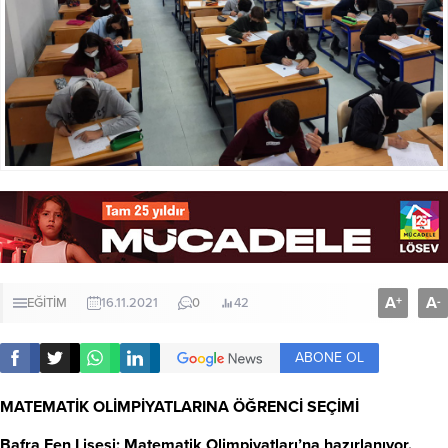
A
A
+
-
EĞİTİM
16.11.2021
0
42
ABONE OL
MATEMATİK OLİMPİYATLARINA ÖĞRENCİ SEÇİMİ
Bafra Fen Lisesi; Matematik Olimpiyatları’na hazırlanıyor.