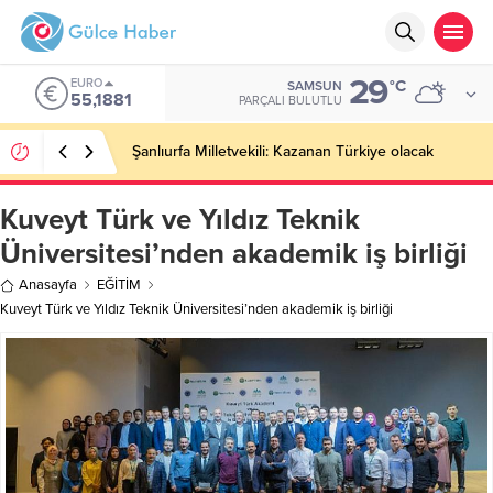
29
EURO
°C
SAMSUN
55,1881
PARÇALI BULUTLU
Şanlıurfa Milletvekili: Kazanan Türkiye olacak
Kuveyt Türk ve Yıldız Teknik
Üniversitesi’nden akademik iş birliği
Anasayfa
EĞİTİM
Kuveyt Türk ve Yıldız Teknik Üniversitesi’nden akademik iş birliği