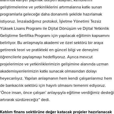
alanında kariyer yapmak isteyen adayları, kendilerini
geliştirmelerine ve yetkinliklerini artırmalarına katkı sunan
programlarla geleceğe daha donanımlı şekilde hazırlamak
istiyoruz. İmzaladığımız protokol, İşletme Yönetimi Tezsiz
Yüksek Lisans Programı ile Dijital Dönüşüm ve Dijital Yetkinlik
Geliştirme Sertifika Programı için yapılacak eğitimin kapsamını
belirliyor. Bu anlaşmayla akademi ve özel sektörü bir araya
getirerek teori ve pratikteki en güncel bilgi ve deneyimi
öğrencilerle paylaşmayı hedefliyoruz. Ayrıca mevcut
projelerimize ve yetkinliklerimizin gelişimine alanında uzman
akademisyenlerimizin katkı sunacak olmasından dolayı
heyecanlıyız. Yapılan anlaşmanın hem kendi çalışanlarımız hem
de bankacılık sektörü için hayırlı olmasını temenni ediyoruz.
‘Önce insan, önce çalışan’ anlayışıyla eğitime verdiğimiz desteği
artırarak sürdüreceğiz” dedi.
Katılım finans sektörüne değer katacak projeler hazırlanacak