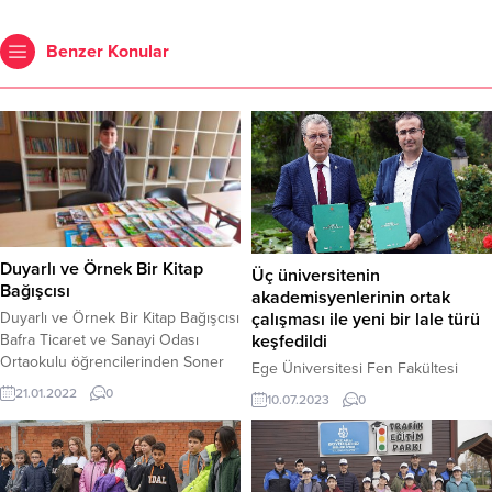
Benzer Konular
Duyarlı ve Örnek Bir Kitap
Üç üniversitenin
Bağışcısı
akademisyenlerinin ortak
Duyarlı ve Örnek Bir Kitap Bağışcısı
çalışması ile yeni bir lale türü
Bafra Ticaret ve Sanayi Odası
keşfedildi
Ortaokulu öğrencilerinden Soner
Ege Üniversitesi Fen Fakültesi
Balta adlı öğrenci; kitap kurtlarına
Biyoloji Bölümü Öğretim Üyesi Prof.
21.01.2022
0
10.07.2023
0
yakışr öyle güzel ve anlamlı, örnek
Dr. Hasan Yıldırım, Aksaray
bir davranış sergiledi ki; okul
Üniversitesi Biyoloji Bölümü
yönetimi, öğretmenler ve öğrenci
Öğretim Üyesi Prof. Dr. Mehtap
arkadaşlarının takdirini kazandı.
Tekşen ve Harran Üniversitesi Fen