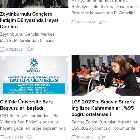
Aziziye Semt Merkezi, Konak
Belediyesi’nin, Avrupa Dayanışma
Programı kapsamında Pi Gençlik
Zeytinburnulu Gençlere
Derneği ile birlikte düzenlediği
İletişim Dünyasında Hayat
28.06.2024
0
‘İngilizce Konuşma Kulübü’ne yaz
Dersleri
boyunca ev sahipliği yapacak.
Zeytinburnu Gençlik Merkezi
(ZEYGEM) tarafından 5’incisi
gerçekleştirilen “İletişim Çağında
01.02.2023
0
Hayat Dersleri” seminerleri
gençlerin dünyasına rehber olmaya
devam ediyor… Zeytinburnu
Gençlik Merkezi (ZEYGEM)
tarafından 5’incisi gerçekleştirilen
“İletişim Çağında Hayat Dersleri”
seminerleri, iletişim mesleğinin usta
isimlerini Zeytinburnulu gençlerle
Çiğli’de Üniversite Burs
LGS 2023’te Sınavın Sürpriz
buluşturuyor. Toplam 8 seanstan
Başvuruları başladı
İngilizce Kahramanları, %95
oluşacak seminerin ilki Zeytinburnu
doğru ortalaması!
Gençlik Merkezi’nde
Çiğli Belediyesi tarafından, “Bir
gerçekleştirildi. Doç. Dr. Mehmet...
Yıldız da Sen Parlat” sloganı ile
Sevinç Eğitim Kurumları öğrencileri,
hayata geçirilen proje kapsamında
LGS 2023 yabancı dil bölümünde
ihtiyaç sahibi üniversite
%95 doğru yanıt oranıyla çığır açtı.
27.08.2024
0
28.07.2023
0