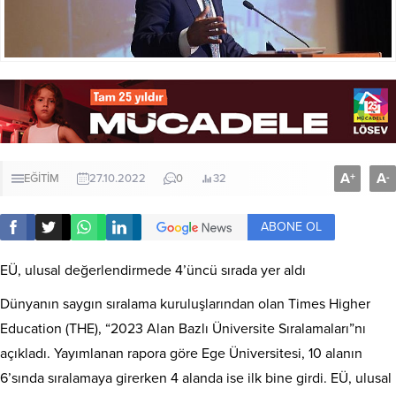
A
A
+
-
EĞİTİM
27.10.2022
0
32
ABONE OL
EÜ, ulusal değerlendirmede 4’üncü sırada yer aldı
Dünyanın saygın sıralama kuruluşlarından olan Times Higher
Education (THE), “2023 Alan Bazlı Üniversite Sıralamaları”nı
açıkladı. Yayımlanan rapora göre Ege Üniversitesi, 10 alanın
6’sında sıralamaya girerken 4 alanda ise ilk bine girdi. EÜ, ulusal