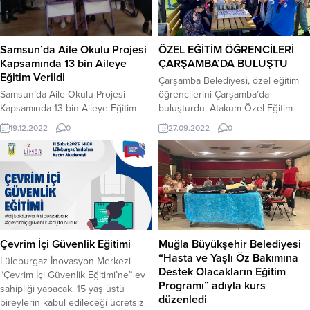
ÖZEL EĞİTİM ÖĞRENCİLERİ
Samsun’da Aile Okulu Projesi
ÇARŞAMBA’DA BULUŞTU
Kapsamında 13 bin Aileye
Eğitim Verildi
Çarşamba Belediyesi, özel eğitim
öğrencilerini Çarşamba’da
Samsun’da Aile Okulu Projesi
buluşturdu. Atakum Özel Eğitim
Kapsamında 13 bin Aileye Eğitim
Uygulama Okulu 3 Kademe
Verildi Milli Eğitim Bakanlığının Aile
27.09.2022
0
19.12.2022
0
öğrencileri Çarşamba’ya bir gezi
Okulu Projesi Samsun’da büyük ilgi
düzenleyerek deniz bisikletinden
gördü. Bağımlılık, aile içi iletişim, ve
kara bisikletine, at binmeye kadar
stres yönetimi gibi başlıklarda
çeşitli etkinliklerle dolu dolu bir gün
yapılan proje kapsamında
yaşadı. Öğrencilerin yüzlerindeki
Samsun’da 13 bin veliye eğitim
mutluluk görülmeye değerdi.
verildi.Milli Eğitim Bakanlığı
Samsun Atakum Özel Eğitim
tarafından yürütülen “Aile Okulu
Uygulama Okuslu 3 Kademe orta
Projesi”nde aile içi iletişim, çatışma
Çevrim İçi Güvenlik Eğitimi
Muğla Büyükşehir Belediyesi
ve ağır düzey...
ve...
“Hasta ve Yaşlı Öz Bakımına
Lüleburgaz İnovasyon Merkezi
Destek Olacakların Eğitim
“Çevrim İçi Güvenlik Eğitimi’ne” ev
Programı” adıyla kurs
sahipliği yapacak. 15 yaş üstü
düzenledi
bireylerin kabul edileceği ücretsiz