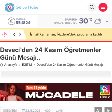
30
EURO
°C
SAMSUN
55,1824
PARÇALI BULUTLU
İsmail Kahraman, İkizdere’deki programa katıldı
Deveci’den 24 Kasım Öğretmenler
Günü Mesajı..
Anasayfa
EĞİTİM
Deveci’den 24 Kasım Öğretmenler Günü Mesajı..
A
A
+
-
EĞİTİM
23.11.2021
0
46