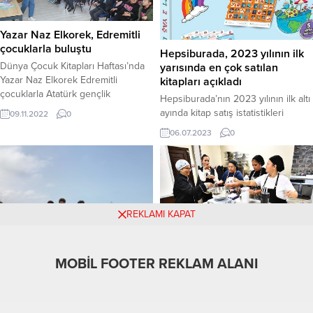
söyledi. 2022-2023 Eğitim
binadaki iki...
Öğretim yılının birinci dönemi
bugün çalan son zille tamamlandı....
Yazar Naz Elkorek, Edremitli
çocuklarla buluştu
Hepsiburada, 2023 yılının ilk
Dünya Çocuk Kitapları Haftası’nda
yarısında en çok satılan
Yazar Naz Elkorek Edremitli
kitapları açıkladı
çocuklarla Atatürk gençlik
Hepsiburada’nın 2023 yılının ilk altı
Merkezi’nde bir araya geldi. Dünya
ayında kitap satış istatistikleri
09.11.2022
0
Çocuk Kitapları Haftası kapsamında
açıklandı. Yılın ilk yarısında 4,5
06.07.2023
0
gerçekleştirilen etkinlikte Yazar Naz
milyon adetten fazla kitap satışı
Elkorek ile Edremitli çocuklarla
yapıldı ve 200 binin üzerinde farklı
buluştu. Balıkesir İl Milli Eğitim
kitap satışı gerçekleşti.
Müdürlüğü, Balıkesir İl Kültür
Hepsiburada’nın kitap satışları
Müdürlüğü ve Balıkesir Büyükşehir
tablosunda sevilen yazarların
Belediyesi ve Edremit Belediyesi iş
kitapları üst sıralarda yer alırken,
REKLAMI KAPAT
birliği ile Atatürk Gençlik...
türlere göre yapılan kırılımlarda yılın
ilk yarısında en çok satan roman...
Meslek Fabrikası’nda işitme
MOBİL FOOTER REKLAM ALANI
engellilere yönelik pastacılık
PDR Öğrencilerinden Sosyal
kursu açıldı
Farkındalık Projeleri
İzmir Büyükşehir Belediyesi Meslek
PDR Öğrencilerinden Sosyal
Fabrikası, önemli bir projeye imza