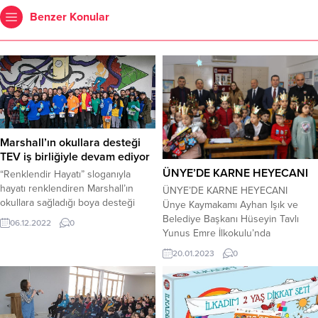
Benzer Konular
Marshall’ın okullara desteği
TEV iş birliğiyle devam ediyor
ÜNYE’DE KARNE HEYECANI
“Renklendir Hayatı” sloganıyla
hayatı renklendiren Marshall’ın
ÜNYE’DE KARNE HEYECANI
okullara sağladığı boya desteği
Ünye Kaymakamı Ayhan Işık ve
kapsamında, Kocaeli ilinin Gebze
Belediye Başkanı Hüseyin Tavlı
06.12.2022
0
ilçesinde yer alan TEVİTÖL (Türk
Yunus Emre İlkokulu’nda
Eğitim Vakfı İnanç Türkeş Özel
öğrencilerin karne heyecanına
20.01.2023
0
Lisesi) okulun boyanması için Türk
ortak oldu. Başkan Tavlı karne alan
Eğitim Vakfı (TEV) ile iş birliği
öğrencileri tebrik ederek Ünye
gerçekleştirildi. Bu iş birliğiyle
Belediyesi olarak eğitime her
Marshall, okul içindeki alanda
zaman destekler verdiklerini
bulunan dört yatakhane ile ana