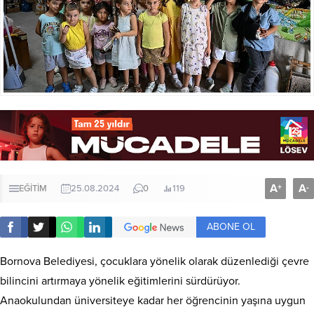
A
A
+
-
EĞİTİM
25.08.2024
0
119
ABONE OL
Bornova Belediyesi, çocuklara yönelik olarak düzenlediği çevre
bilincini artırmaya yönelik eğitimlerini sürdürüyor.
Anaokulundan üniversiteye kadar her öğrencinin yaşına uygun