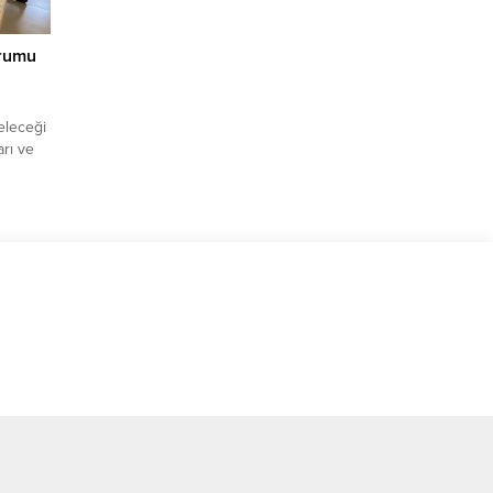
urumu
eleceği
arı ve
itim
apsamda
site
e
syal