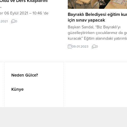
Oldu ve Ders Kitaplarını
.
r 06 Eylül 2021 – 10:46 ‘de
Bayraklı Belediyesi eğitim k
 ve kez görüntülendi. Vali Doç.
için sınav yapacak
.2021
0
kif Dağlı, Büyükşehir Belediye
Başkan Sandal, “Biz Bayraklı’yı
 Mustafa Demir ile birlikte, 2021-
güzelleştirirken çocuklarımız da g
itim-Öğretim Yılı’nın ilk gününde
kuracak” Eğitim alanındaki yatırıml
Hüseyin Avni Asal İlkokulu’nu
başarılarıyla fark yaratan Bayraklı
09.01.2023
0
 ederek, miniklerimizin heyecanına
Belediyesi, katılımcı demokrasiye,
du ve ders kitaplarını dağıttı.
üretime ve dayanışmaya dayalı eğ
imizin teminatı yavrularımızla
modeliyle geleceğin bireylerini
ederek, derslerinde...
yetiştirmeye devam ediyor. Bu k
bünyesindeki okul öncesi eğitim
Neden Gülce?
kurumlarıyla anaokulundan üniver
düzeyine kadar binlerce öğrenciy
Künye
destek olan belediye, Bayraklı So
Etkinlik...