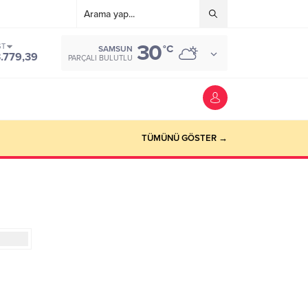
30
ST
°C
SAMSUN
3.779,39
PARÇALI BULUTLU
TÜMÜNÜ GÖSTER →