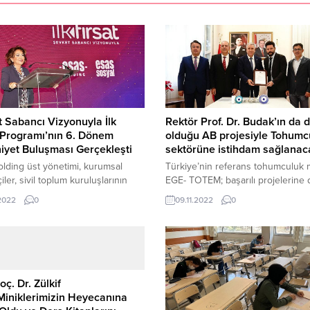
 Sabancı Vizyonuyla İlk
Rektör Prof. Dr. Budak’ın da d
 Programı’nın 6. Dönem
olduğu AB projesiyle Tohumc
yet Buluşması Gerçekleşti
sektörüne istihdam sağlanac
lding üst yönetimi, kurumsal
Türkiye’nin referans tohumculuk 
ler, sivil toplum kuruluşlarının
EGE- TOTEM; başarılı projelerine
ileri, mentorlar, İlk Fırsat Mezun
ediyor Ege Üniversitesi Tohum
.2022
0
09.11.2022
0
i ve program katılımcıları ile
Teknolojisi Uygulama ve Araştırm
eme dâhil olan diğer paydaşların
Merkezi (EGE TOTEM) bünyesind
ğı törende 50 genç sertifikalarını
hazırlanan ve Rektör Prof. Dr. Ne
sas Holding’in değerlerini, merhum
Budak’ın da ekipte yer aldığı Avr
Sabancı ve ailesinin topluma geri
Birliği projesi Türkiye’nin önde g
izyonu ile birleştirerek kurulan
tohum kuruluşları ile birlikte yürü
oç. Dr. Zülkif
atırım birimi Esas Sosyal;...
EGE TOTEM Merkez Müdürü Doç.
Miniklerimizin Heyecanına
İsmail...