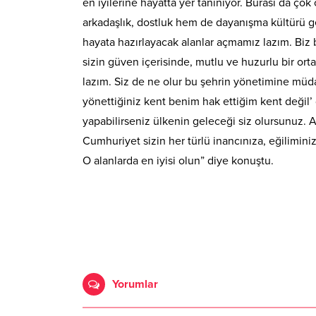
en iyilerine hayatta yer tanınıyor. Burası da ço
arkadaşlık, dostluk hem de dayanışma kültürü geli
hayata hazırlayacak alanlar açmamız lazım. Biz 
sizin güven içerisinde, mutlu ve huzurlu bir o
lazım. Siz de ne olur bu şehrin yönetimine müda
yönettiğiniz kent benim hak ettiğim kent değil’
yapabilirseniz ülkenin geleceği siz olursunuz. 
Cumhuriyet sizin her türlü inancınıza, eğiliminiz
O alanlarda en iyisi olun” diye konuştu.
Yorumlar