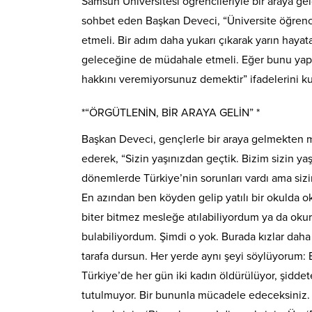
Samsun Üniversitesi öğrencileriyle bir araya geld
sohbet eden Başkan Deveci, “Üniversite öğrenc
etmeli. Bir adım daha yukarı çıkarak yarın hayata
geleceğine de müdahale etmeli. Eğer bunu yap
hakkını veremiyorsunuz demektir” ifadelerini ku
*“ÖRGÜTLENİN, BİR ARAYA GELİN” *
Başkan Deveci, gençlerle bir araya gelmekten 
ederek, “Sizin yaşınızdan geçtik. Bizim sizin y
dönemlerde Türkiye’nin sorunları vardı ama sizi
En azından ben köyden gelip yatılı bir okulda 
biter bitmez mesleğe atılabiliyordum ya da okurk
bulabiliyordum. Şimdi o yok. Burada kızlar daha a
tarafa dursun. Her yerde aynı şeyi söylüyorum: B
Türkiye’de her gün iki kadın öldürülüyor, şidde
tutulmuyor. Bir bununla mücadele edeceksiniz. 