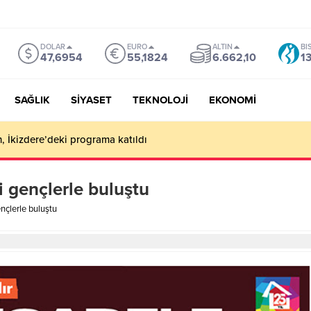
DOLAR
EURO
ALTIN
BI
47,6954
55,1824
6.662,10
1
SAĞLIK
SİYASET
TEKNOLOJİ
EKONOMİ
, İkizdere’deki programa katıldı
i gençlerle buluştu
nçlerle buluştu