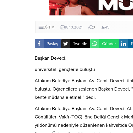
EĞİTİM
18.10.2021
0
45
Paylaş
Tweetle
Gönder
P
Başkan Deveci,
üniversiteli gençlerle buluştu
Atakum Belediye Başkanı Av. Cemil Deveci, üniv
buluştu. Öğrencilere seslenen Başkan Deveci, “
kente müdahale etmeli” dedi.
Atakum Belediye Başkanı Av. Cemil Deveci, A
Gönüllüleri Vakfı (TOG) İğne Deliği Gençlik Merk
yıldönümü nedeniyle düzenlenen kahvaltıda On