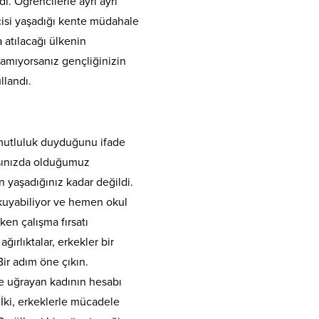
i. Öğrencilerle ayrı ayrı
isi yaşadığı kente müdahale
 atılacağı ülkenin
amıyorsanız gençliğinizin
llandı.
mutluluk duyduğunu ifade
aşınızda olduğumuz
n yaşadığınız kadar değildi.
okuyabiliyor ve hemen okul
en çalışma fırsatı
ğırlıktalar, erkekler bir
ir adım öne çıkın.
te uğrayan kadının hesabı
İki, erkeklerle mücadele