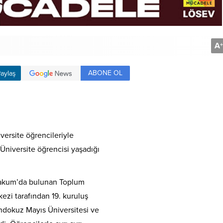
A
+
ABONE OL
aylaş
ersite öğrencileriyle
Üniversite öğrencisi yaşadığı
takum’da bulunan Toplum
ezi tarafından 19. kuruluş
dokuz Mayıs Üniversitesi ve