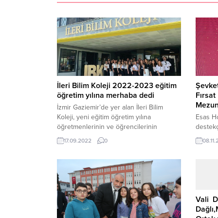
İleri Bilim Koleji 2022-2023 eğitim
Şevket
öğretim yılına merhaba dedi
Fırsat
Mezuni
İzmir Gaziemir’de yer alan İleri Bilim
Koleji, yeni eğitim öğretim yılına
Esas Ho
öğretmenlerinin ve öğrencilerinin
destekçi
hazırladıkları tören ile başladı. Öğrenciler
yönetic
17.09.2022
0
08.11
yeni döneme başlarken heyecanlarını
Komites
arkadaşlarıyla paylaştı. Çalan marşlar
ekosist
eşliğinde keyifli dakikalar geçiren
katıldı
öğrenciler, başarı dolu bir yıl
aldı. E
beklediklerini ifade ettiler. ‘Eğitimi İleriye
Şevket 
Taşıyoruz’ sloganıyla hareket eden eğitim
verme v
Vali D
kurumunda öğrenciler, tüm ihtiyaçları...
sosyal y
Dağlı,