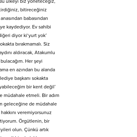
‘Bu ülkeyi biz yöneteceğiz,
rdiğiniz, bitireceğiniz
t, anasından babasından
eye kaydediyor. Ev sahibi
ğeri diyor ki‘yurt yok’
sokakta bırakmamalı. Siz
ydını aldıracak, Atakumlu
s bulacağım. Her şeyi
 ama en azından bu alanda
lediye başkanı sokakta
abileceğim bir kent değil’
te müdahale etmeli. Bir adım
enin geleceğine de müdahale
n hakkını veremiyorsunuz
tiyorum. Örgütlenin, bir
iyileri olun. Çünkü artık