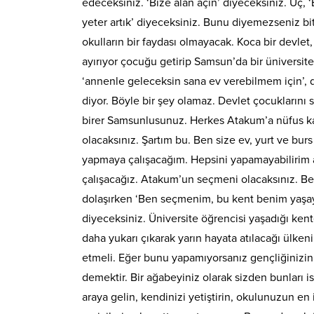
edeceksiniz. ‘Bize alan açın’ diyeceksiniz. Üç, 
yeter artık’ diyeceksiniz. Bunu diyemezseniz biti
okulların bir faydası olmayacak. Koca bir devle
ayırıyor çocuğu getirip Samsun’da bir üniversit
‘annenle geleceksin sana ev verebilmem için’, di
diyor. Böyle bir şey olamaz. Devlet çocuklarını 
birer Samsunlusunuz. Herkes Atakum’a nüfus ka
olacaksınız. Şartım bu. Ben size ev, yurt ve bur
yapmaya çalışacağım. Hepsini yapamayabilirim
çalışacağız. Atakum’un seçmeni olacaksınız. Be
dolaşırken ‘Ben seçmenim, bu kent benim yaşay
diyeceksiniz. Üniversite öğrencisi yaşadığı ken
daha yukarı çıkarak yarın hayata atılacağı ülk
etmeli. Eğer bunu yapamıyorsanız gençliğinizi
demektir. Bir ağabeyiniz olarak sizden bunları is
araya gelin, kendinizi yetiştirin, okulunuzun en 