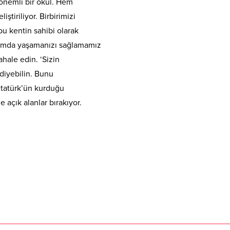
k önemli bir okul. Hem
ştiriliyor. Birbirimizi
bu kentin sahibi olarak
rtamda yaşamanızı sağlamamız
hale edin. ‘Sizin
 diyebilin. Bunu
Atatürk’ün kurduğu
e açık alanlar bırakıyor.