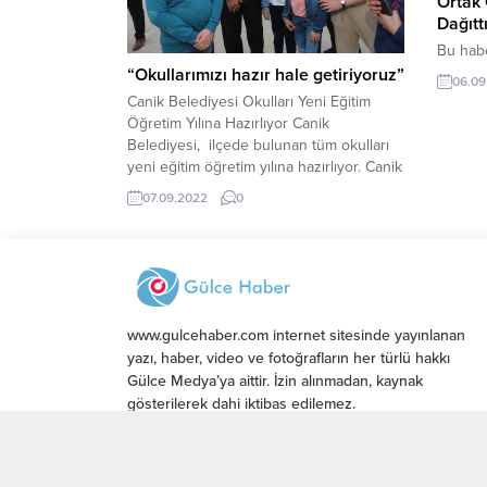
Ortak 
Dağıttı
Bu habe
eklendi
“Okullarımızı hazır hale getiriyoruz”
06.09
Dr. Zül
Canik Belediyesi Okulları Yeni Eğitim
Başkanı
Öğretim Yılına Hazırlıyor Canik
2022 Eğ
Belediyesi, ilçede bulunan tüm okulları
Atakum 
yeni eğitim öğretim yılına hazırlıyor. Canik
ziyaret
Belediyesi, 2022-2023 eğitim öğretim
07.09.2022
0
ortak ol
yılının başlamasına sayılı günler kala ilçe
Geleceğ
genelindeki tüm okullarda temizlik ve
sohbet 
çevre düzenleme çalışmalarını aralıksız
sürdürüyor. “Okullarımızı hazır hale
getiriyoruz” Yeni eğitim öğretim yılı...
www.gulcehaber.com internet sitesinde yayınlanan
yazı, haber, video ve fotoğrafların her türlü hakkı
Gülce Medya’ya aittir. İzin alınmadan, kaynak
gösterilerek dahi iktibas edilemez.