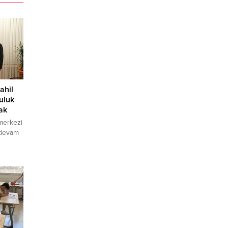
ahil
uluk
ak
merkezi
 devam
a
e
cdet
upa
elen
tülecek.
 Dr.