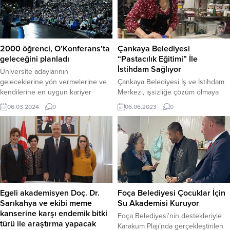
Çankaya Belediyesi
2000 öğrenci, O’Konferans’ta
“Pastacılık Eğitimi” İle
geleceğini planladı
İstihdam Sağlıyor
Üniversite adaylarının
Çankaya Belediyesi İş ve İstihdam
geleceklerine yön vermelerine ve
Merkezi, işsizliğe çözüm olmaya
kendilerine en uygun kariyer
devam ediyor. Özel sektör firmaları
planını yapmalarına yardımcı olan
06.06.2023
0
06.03.2024
0
ile iş birliği yapan Çankaya
İstanbul Okan Üniversitesi’nin,
Belediyesi, istihdam garantili
Türkiye’nin dört bir yanında
Pastacılık Eğitimlerini sürdürüyor.
gerçekleştirdiği “O’Konferans” 5
Çankaya Belediyesinin İş ve
Mart 2024 Salı günü Üniversitenin
İstihdam Merkezi, farklı dönemlerde
Tuzla Kampüsü’nde düzenlendi.
açtığı istihdam garantili
Konferansa İstanbul’daki 25
eğitimlerinden Pastacılık Eğitimi ile
kurumdan yaklaşık 2000 öğrenci
işsizliğe çözüm olmayı sürdürüyor.
katıldı. Açılış konuşmalarında
Egeli akademisyen Doç. Dr.
Foça Belediyesi Çocuklar İçin
İstihdam garantili, 512 saatlik eğitim
İstanbul Okan Üniversitesi
Sarıkahya ve ekibi meme
Su Akademisi Kuruyor
sonunda...
Mütevelli Heyet Başkan Yardımcısı
kanserine karşı endemik bitki
Işıl...
Foça Belediyesi’nin destekleriyle
türü ile araştırma yapacak
Karakum Plajı’nda gerçekleştirilen