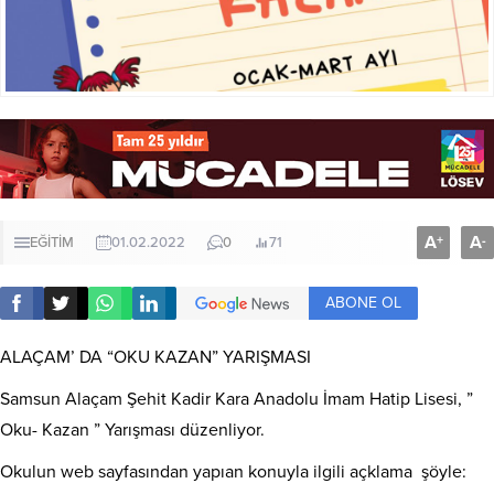
A
A
+
-
EĞİTİM
01.02.2022
0
71
ABONE OL
ALAÇAM’ DA “OKU KAZAN” YARIŞMASI
Samsun Alaçam Şehit Kadir Kara Anadolu İmam Hatip Lisesi, ”
Oku- Kazan ” Yarışması düzenliyor.
Okulun web sayfasından yapıan konuyla ilgili açklama şöyle: