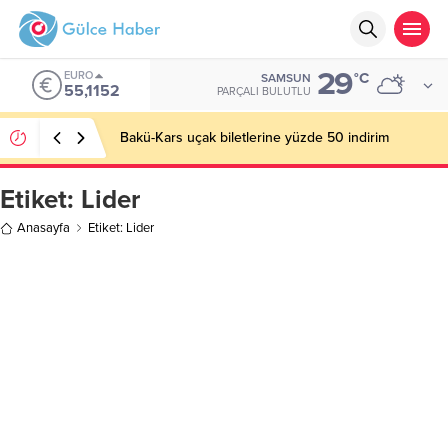
29
EURO
°C
SAMSUN
55,1152
PARÇALI BULUTLU
Bakü-Kars uçak biletlerine yüzde 50 indirim
Etiket:
Lider
Anasayfa
Etiket: Lider