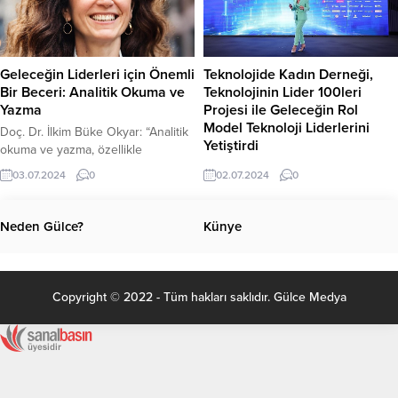
konumlandırıldı.
Geleceğin Liderleri için Önemli
Teknolojide Kadın Derneği,
Bir Beceri: Analitik Okuma ve
Teknolojinin Lider 100leri
Yazma
Projesi ile Geleceğin Rol
Model Teknoloji Liderlerini
Doç. Dr. İlkim Büke Okyar: “Analitik
Yetiştirdi
okuma ve yazma, özellikle
geleceğin liderleri için geliştirilmesi
Teknoloji sektöründe Türkiye’nin
03.07.2024
0
02.07.2024
0
gereken en önemli özellik”
rol modellerinin belirlendiği ve özel
bir eğitimle desteklendiği
Teknolojinin Lider 100leri projesi ilk
Neden Gülce?
Künye
mezunlarını verdi.
Copyright © 2022 - Tüm hakları saklıdır. Gülce Medya