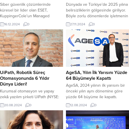
Siber güvenlik çözümlerinde
Dünyada ve Türkiye’de 2025 yılına
küresel bir lider olan ESET,
belirsizliklerin gölgesinde giriliyor.
KuppingerCole'un Managed
Böyle zorlu dönemlerde işletmenin
Detection & Response (MDR)
finansal sağlığından ve risk
16.12.2024
0
27.11.2024
0
Liderlik Pusulası'nda Ürün ve Pazar
yönetiminden sorumlu olan
Lideri olarak seçildi.
CFO'ların üzerindeki yükler de
artıyor.
UiPath, Robotik Süreç
AgeSA, Yılın İlk Yarısını Yüzde
Otomasyonunda 6 Yıldır
64 Büyümeyle Kapattı
Dünya Lideri!
AgeSA, 2024 yılının ilk yarısını bir
Kurumsal otomasyon ve yapay
önceki yılın aynı dönemine göre
zekâ yazılım şirketi UiPath (NYSE:
yüzde 64 büyüme ile kapattı.
PATH), Gartner, Inc. tarafından
BES’te 189 milyar TL fon
20.08.2024
0
12.08.2024
0
hazırlanan 2024 Gartner® Magic
büyüklüğüne ulaşan şirketin, net
Quadrant™ Robotik Süreç
karı ise 1.3 milyar TL oldu.
Otomasyonu araştırma raporunda
bir kez daha lider olarak