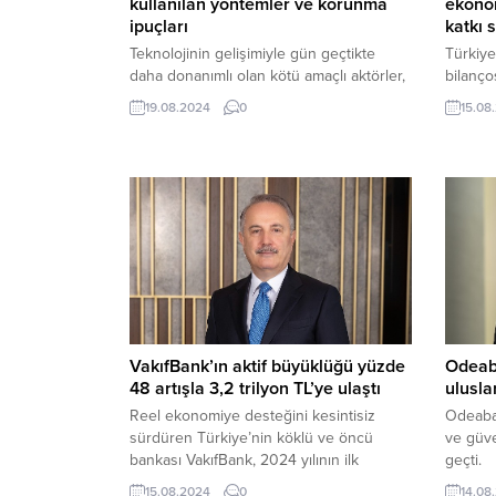
kullanılan yöntemler ve korunma
ekonom
ipuçları
katkı 
Teknolojinin gelişimiyle gün geçtikte
Türkiye
daha donanımlı olan kötü amaçlı aktörler,
bilanço
banka dolandırıcılıklarıyla çevrimiçi
yılının 
19.08.2024
0
15.08
dünyada büyük bir sorun haline geldi.
ekonomi
39,8 mi
toplam 1
VakıfBank’ın aktif büyüklüğü yüzde
Odeaba
48 artışla 3,2 trilyon TL’ye ulaştı
ulusla
Reel ekonomiye desteğini kesintisiz
Odeaban
sürdüren Türkiye’nin köklü ve öncü
ve güve
bankası VakıfBank, 2024 yılının ilk
geçti.
yarısına ait finansal sonuçlarını kamuoyu
15.08.2024
0
14.08