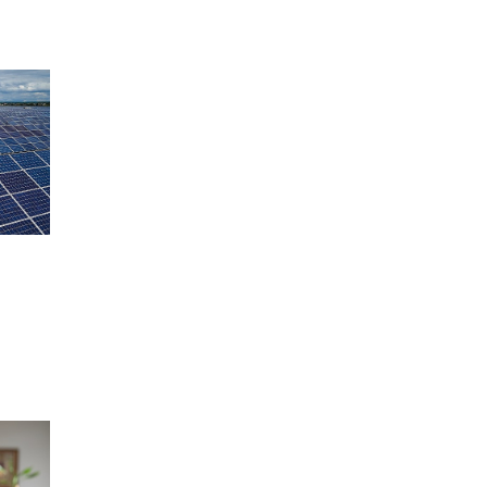
layan
5
lkınma
la
ettiği
sas alan
cisini
çirerek