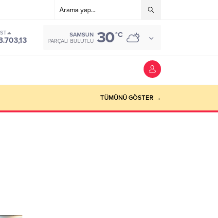
30
IST
°C
SAMSUN
3.703,13
PARÇALI BULUTLU
TÜMÜNÜ GÖSTER →