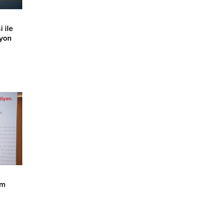
 ile
lyon
asyon
im