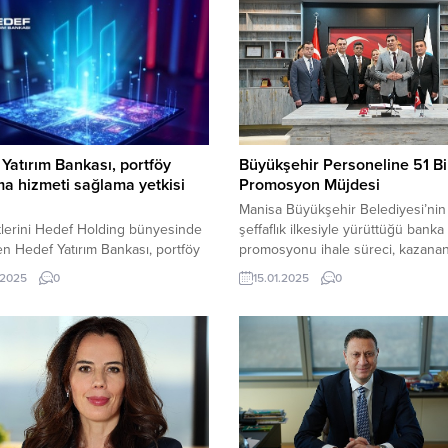
Yatırım Bankası, portföy
Büyükşehir Personeline 51 Bi
a hizmeti sağlama yetkisi
Promosyon Müjdesi
Manisa Büyükşehir Belediyesi’nin
tlerini Hedef Holding bünyesinde
şeffaflık ilkesiyle yürüttüğü banka
n Hedef Yatırım Bankası, portföy
promosyonu ihale süreci, kazana
 hizmeti sağlamak adına gerekli
bankayla imzalanan protokol ile
.2025
0
15.01.2025
0
 aldığını açıkladı.
tamamlandı.