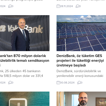
 fintek, startup ve teknoloji
kalkınması için çalıştıklarını vurgu
.2024
0
28.11.2024
0
rini yenilikçi projeler geliştirmek
Genel Müdür İbrahim Öztop, “197
 araya getirdi.
yılından bu yana sürdürülebilir ka
hedeflerine katkı sağlamak amacıy
sayısız önemli projeye imza attık.
ank’tan 870 milyon dolarlık
DenizBank, öz tüketim GES
ülebilirlik temalı sendikasyon
projeleri ile tükettiği enerjiyi
i
üretmeye başladı
ank, 25 ülkeden 45 bankanın
DenizBank, sürdürülebilirlik ve
ıyla 518,5 milyon dolar ve 331,4
yenilenebilir enerji konusundaki
 euro olmak üzere toplam 870
hedefleri doğrultusunda, kendi tük
.2024
0
30.08.2024
0
dolar tutarında sürdürülebilirlik
enerjiyi kendi üretme anlayışını e
sendikasyon kredisi temin etti. 367
öz tüketim GES projelerinden birin
eli kredinin dolar maliyeti SOFR +
Erzurum Demirciköy’de hayata ge
euro maliyeti ise Euribor + %1,50
Türk bankacılık sektöründe bir ilki
inde gerçekleşti.
gerçekleştirdi.