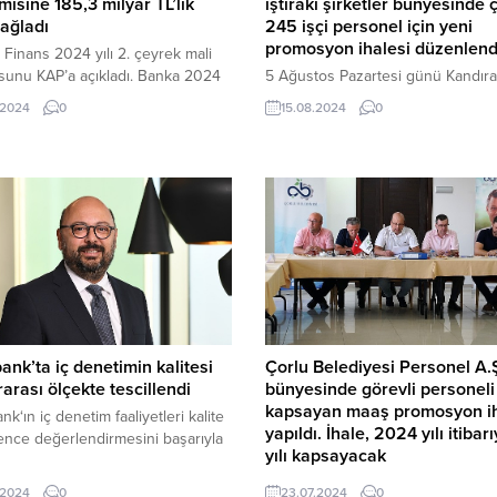
isine 185,3 milyar TL’lik
iştiraki şirketler bünyesinde 
sağladı
245 işçi personel için yeni
promosyon ihalesi düzenlend
 Finans 2024 yılı 2. çeyrek mali
sunu KAP’a açıkladı. Banka 2024
5 Ağustos Pazartesi günü Kandıra
ilk altı ayında ülke
Belediyesi Meclis Salonunda düz
.2024
0
15.08.2024
0
sine 145,5 milyar TL nakdi ve
ihaleye devlet ve özel sektöre ait
lyar TL gayri nakdi olmak üzere
bankalar olmak üzere 8 banka katıl
85,3 milyar TL’lik katkı sağladı.
nk’ta iç denetimin kalitesi
Çorlu Belediyesi Personel A.
rarası ölçekte tescillendi
bünyesinde görevli personeli
kapsayan maaş promosyon ih
k‘ın iç denetim faaliyetleri kalite
yapıldı. İhale, 2024 yılı itibar
nce değerlendirmesini başarıyla
yılı kapsayacak
6 banka şubesinin katılımıyla
.2024
0
23.07.2024
0