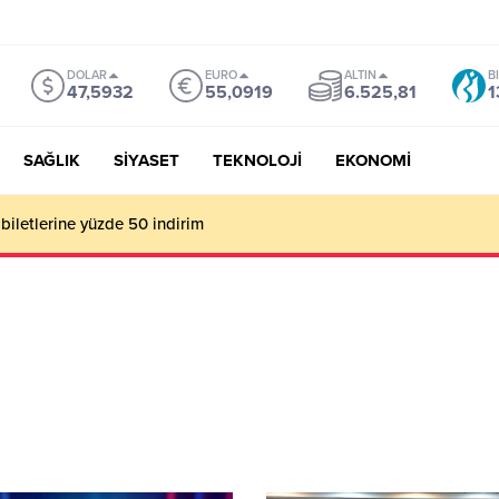
DOLAR
EURO
ALTIN
B
47,5932
55,0919
6.525,81
1
SAĞLIK
SİYASET
TEKNOLOJİ
EKONOMİ
biletlerine yüzde 50 indirim