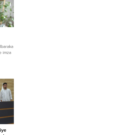
Albaraka
re imza
iye