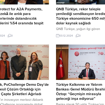
rotect for A2A Payments,
QNB Türkiye, rekor taleple
zekâ ile anlık para
yenilediği sendikasyon kredisi
erlerinde dolandırıcılık
Türkiye ekonomisine 650 mi
mlerini %54 oranında tespit
dolar kaynak sağladı
QNB Türkiye, yoğun ilgi gören
n 2024 yılında yürürlüğe aldığı
sürdürülebilirlik bağlantılı sendik
2024
0
03.12.2024
0
zamanlı dolandırıcılık tespit
kredisiyle bir kez daha önemli bir
 Visa Protect for A2A Payments,
başarıya imza attı.
lere anlık ve sürekli para
rlerinde yüksek oranda güvenlik
, Birleşik Krallık'taki tüketicilerin,
lerin ve ekonominin, her yıl
rıcılık nedeniyle kaybettiği 600
sterlini %54 oranında azaltarak
k 330 milyon sterlin tasarruf
sına yardımcı olacak.
k, PoChallenge Demo Day’de
Türkiye Kalkınma ve Yatırım
esil Çözüm Ortaklığı için
Bankası Genel Müdürü İbrah
 Çapta Şirketleri Ağırladı
Öztop: “Geçmişin mirasıyla
geleceği inşa ediyoruz”
’ın inovasyon merkezi Akbank
Challenge programıyla global
Banka olarak 50 yıldır Türkiye’nin