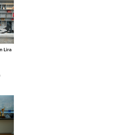
n Lira
n