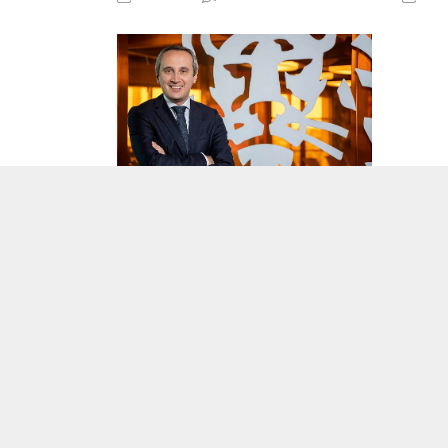
ile paylaştı. VakıfBank, 2024 yılının ilk
yarısında ulaştığı 23 milyar 250 milyon TL
brüt kârından 4 milyar 59 milyon TL vergi
karşılığı ayırarak, 19 milyar 192 milyon TL
net kâr elde...
ING Türkiye sürdürülebilirlik
Serpil
bağlantılı sendikasyon kredisini
Kurum
yeniledi
Bankacı
ING Türkiye, sürdürülebilirlik bağlantılı
tecrübe
sendikasyon kredisini toplam 176 milyon
DASK’ın
Euro karşılığı tutarla yeniledi.
başladı.
16.07.2024
0
16.07
Küçükçekmece Belediyesi’nden 46
Bin 600 TL Promosyon