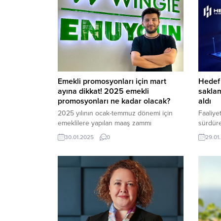
Emekli promosyonları için mart
Hedef 
ayına dikkat! 2025 emekli
saklam
promosyonları ne kadar olacak?
aldı
2025 yılının ocak-temmuz dönemi için
Faaliye
emeklilere yapılan maaş zammı
sürdüre
sonrasında, emekli promosyonlarına
saklama
30.01.2025
0
29.01
yapılacak artışlar da gündeme geldi.
izinleri