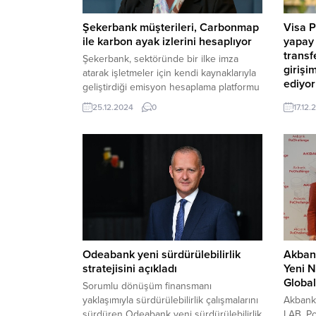
Şekerbank müşterileri, Carbonmap
Visa P
ile karbon ayak izlerini hesaplıyor
yapay 
transf
Şekerbank, sektöründe bir ilke imza
girişi
atarak işletmeler için kendi kaynaklarıyla
ediyor
geliştirdiği emisyon hesaplama platformu
Carbonmap’i müşterilerinin hizmetine
Visa’nı
25.12.2024
0
17.12.
sunuyor.
gerçek 
hizmeti
müşteri
transfe
sunarken
işletme
dolandı
milyon 
yaklaşı
sağlama
Odeabank yeni sürdürülebilirlik
Akban
stratejisini açıkladı
Yeni N
Global
Sorumlu dönüşüm finansmanı
yaklaşımıyla sürdürülebilirlik çalışmalarını
Akbank
sürdüren Odeabank yeni sürdürülebilirlik
LAB, Po