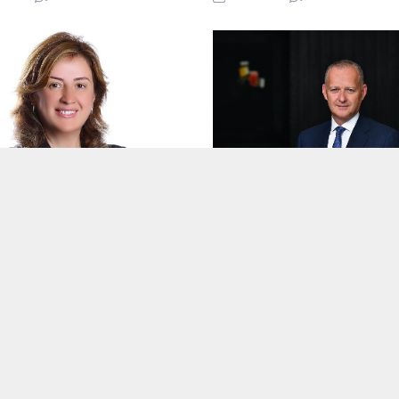
gerçekleştirilen ihalede ihale
komisyonuna sunulan kapalı zarf 
teklifler, ihale komisyonu üyeleri i
bankaların şube müdür ve yetkilile
huzurunda açıldı.
 Günal, Doğal Afet Sigortaları
Odeabank’ın ‘Yeşil Mevduat’
u’nun Genel Sekreteri Oldu
ürünüyle tasarruflar doğa do
olacak
lık ve Sigorta sektörünün
li isimlerinden Serpil Günal,
Türkiye’nin genç, dinamik ve yenil
 Genel Sekreteri olarak göreve
bankası Odeabank, iklim krizine ka
harekete geçerek, ticari firmaları
.2024
0
10.07.2024
0
dostu yatırımlarını desteklemek a
sürdürülebilirlik temalı ürün yelpa
genişletmeyi sürdürüyor.
VakıfBank’tan 700 milyon do
tutarında sermaye benzeri ta