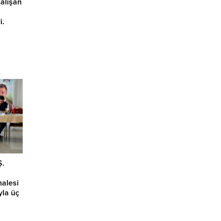
çalışan
i.
enlenen
dı.
Ş.
alesi
ıyla üç