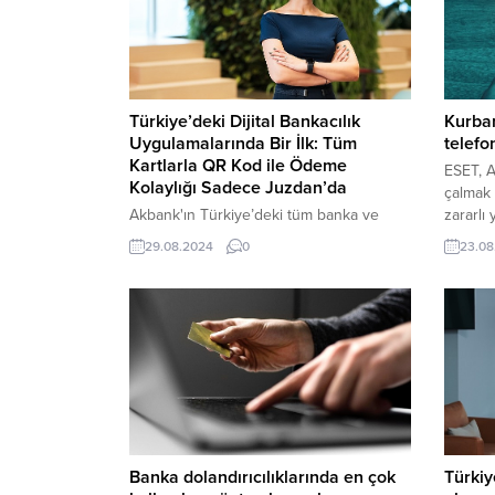
Türkiye’deki Dijital Bankacılık
Kurban
Uygulamalarında Bir İlk: Tüm
telefo
Kartlarla QR Kod ile Ödeme
ESET, A
Kolaylığı Sadece Juzdan’da
çalmak 
Akbank'ın Türkiye’deki tüm banka ve
zararlı 
kredi kartı kullanıcılarına açık ödeme
29.08.2024
0
23.08
platformu Juzdan, Türkiye’de yine bir ilke
imza attı.
Banka dolandırıcılıklarında en çok
Türkiy