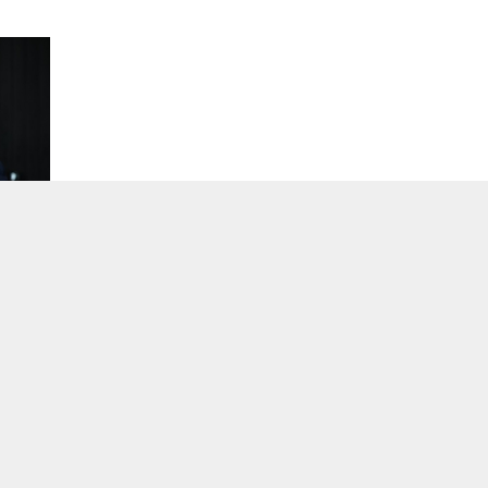
usulü
le
ri
stu
ikçi
rşı
n doğa
macıyla
zesini
lar
hvil