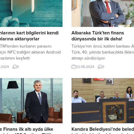
larının kart bilgilerini kendi
Albaraka Türk’ten finans
nlarına aktarıyorlar
dünyasında bir ilk daha!
TM'lerden kurbanın parasını
Türkiye’nin öncü katılım bankası 
için NFC trafiğini aktaran Android
Türk, 40. yılında bankacılıkta ilkle
yazılımını keşfetti
atmayı sürdürüyor.
.2024
0
22.08.2024
0
e Finans ilk altı ayda ülke
Kandıra Belediyesi’nde beled