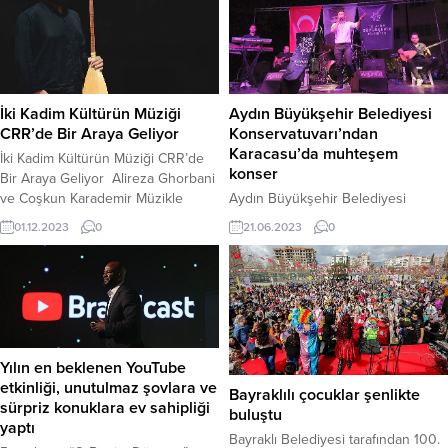
İki Kadim Kültürün Müziği
Aydın Büyükşehir Belediyesi
CRR’de Bir Araya Geliyor
Konservatuvarı’ndan
Karacasu’da muhteşem
İki Kadim Kültürün Müziği CRR’de
konser
Bir Araya Geliyor Alireza Ghorbani
ve Coşkun Karademir Müzikle
Aydın Büyükşehir Belediyesi
Zamanı ve Sınırları Kaldırıyor İran
Konservatuvarı, ‘Yaz Konserleri’
01.12.2023
0
21.06.2023
0
geleneksel müziğinin yaşayan en
etkinlikleri kapsamında Karacasu’da
önemli temsilcilerinden besteci,
muhteşem bir konsere imza attı.
şair ve yorumcu Alireza Ghorbani
Vatandaşların yoğun ilgi gösterdiği
ve Anadolu’nun müziğini sazı,
konser, Karacasu Cumhuriyet
kopuzu ve kendine has yorumuyla
Meydanı’nda gerçekleştirildi.
dünyaya taşıyan Coşkun Karademir,
Müziğin eğlenceli ritmine uyarak
6 Aralık Çarşamba akşamı saat
hem dans eden hem de şarkılara
Yılın en beklenen YouTube
20.00’de,...
eşlik eden vatandaşlar, renkli
etkinliği, unutulmaz şovlara ve
Bayraklılı çocuklar şenlikte
etkinliklerle kendilerini buluşturan
sürpriz konuklara ev sahipliği
buluştu
Büyükşehir Belediye Başkanı
yaptı
Özlem Çerçioğlu’na teşekkür etti.
Bayraklı Belediyesi tarafından 100.