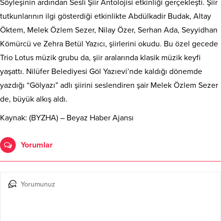
Söyleşinin ardından Sesli Şiir Antolojisi etkinliği gerçekleşti. Şiir
tutkunlarının ilgi gösterdiği etkinlikte Abdülkadir Budak, Altay
Öktem, Melek Özlem Sezer, Nilay Özer, Serhan Ada, Seyyidhan
Kömürcü ve Zehra Betül Yazıcı, şiirlerini okudu. Bu özel gecede
Trio Lotus müzik grubu da, şiir aralarında klasik müzik keyfi
yaşattı. Nilüfer Belediyesi Göl Yazıevi’nde kaldığı dönemde
yazdığı “Gölyazı” adlı şiirini seslendiren şair Melek Özlem Sezer
de, büyük alkış aldı.
Kaynak: (BYZHA) – Beyaz Haber Ajansı
Yorumlar