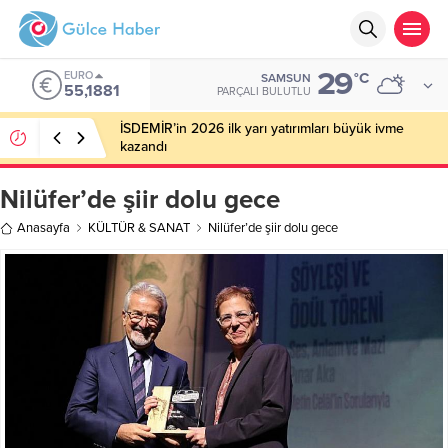
29
EURO
°C
SAMSUN
55,1881
PARÇALI BULUTLU
İSDEMİR’in 2026 ilk yarı yatırımları büyük ivme
kazandı
Nilüfer’de şiir dolu gece
Anasayfa
KÜLTÜR & SANAT
Nilüfer’de şiir dolu gece