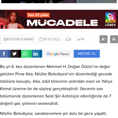
A
A
+
-
KÜLTÜR & SANAT
26.10.2022
0
56
ABONE OL
Bu yıl 6. kez düzenlenen Mehmet H. Doğan Ödülü’ne değer
görülen Pınar Aka, Nilüfer Belediyesi’nin düzenlediği gecede
ödülüne kavuştu. Aka, ödül töreninin ardından eseri ve Yahya
Kemal üzerine bir de söyleşi gerçekleştirdi. Gecenin son
bölümünde düzenlenen Sesli Şiir Antolojisi etkinliğinde de 7
değerli şair, şiirlerini seslendirdi.
Nilüfer Belediyesi, sanatseverlere şiir dolu bir gece yaşattı.