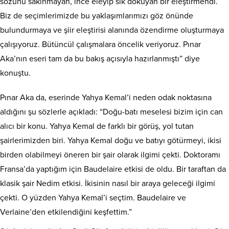
sözünü sakınmayan, ince eleyip sık dokuyan bir eleştirmendi.
Biz de seçimlerimizde bu yaklaşımlarımızı göz önünde
bulundurmaya ve şiir eleştirisi alanında özendirme oluşturmaya
çalışıyoruz. Bütüncül çalışmalara öncelik veriyoruz. Pınar
Aka’nın eseri tam da bu bakış açısıyla hazırlanmıştı” diye
konuştu.
Pınar Aka da, eserinde Yahya Kemal’i neden odak noktasına
aldığını şu sözlerle açıkladı: “Doğu-batı meselesi bizim için can
alıcı bir konu. Yahya Kemal de farklı bir görüş, yol tutan
şairlerimizden biri. Yahya Kemal doğu ve batıyı götürmeyi, ikisi
birden olabilmeyi öneren bir şair olarak ilgimi çekti. Doktoramı
Fransa’da yaptığım için Baudelaire etkisi de oldu. Bir taraftan da
klasik şair Nedim etkisi. İkisinin nasıl bir araya geleceği ilgimi
çekti. O yüzden Yahya Kemal’i seçtim. Baudelaire ve
Verlaine’den etkilendiğini keşfettim.”