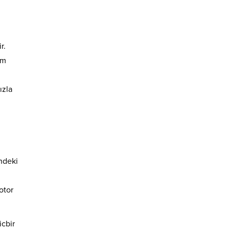
r.
am
ızla
ndeki
otor
icbir