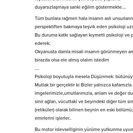
duyarsızlaşmaya sanki eğilim göstermekte….
Tüm bunlara rağmen hala insanın asli unsurları
perspektiften bakmaya teşvik eden psikoloji uz
Bu duruma katkı sağlayan kıymetli psikoloji ve 
ederek;
Okyanusta damla misali insanın görünmeyen a
birazda olsa ele almış olalım istedim
….
Psikoloji boyutuyla mesela Düşünmek: bütünüyle be
Mutlak bir gerçektir ki Bizler yalnızca kafamı
imgelerimizle,umutlarımızla, anlam ve değer du
sinir ağları, vücuttaki ve beyindeki diğer tüm sini
(retiküler) olarak bilinen beynin en eski bölümü;i
emirlerini işlerler..
Bu motor islevselliginin yürüme yutkunma uyuma 