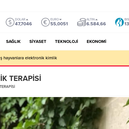
DOLAR
EURO
ALTIN
BI
47,7046
55,0051
6.584,66
13
SAĞLIK
SİYASET
TEKNOLOJİ
EKONOMİ
ş hayvanlara elektronik kimlik
İK TERAPİSİ
TERAPİSİ