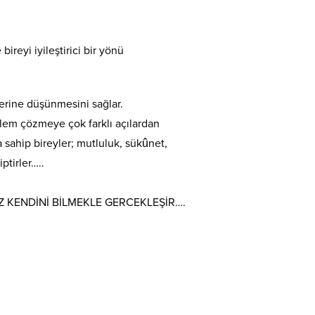
reyi iyileştirici bir yönü
zerine düşünmesini sağlar.
lem çözmeye çok farklı açılardan
sahip bireyler; mutluluk, sükûnet,
ptirler…..
IZ KENDİNİ BİLMEKLE GERCEKLEŞİR….