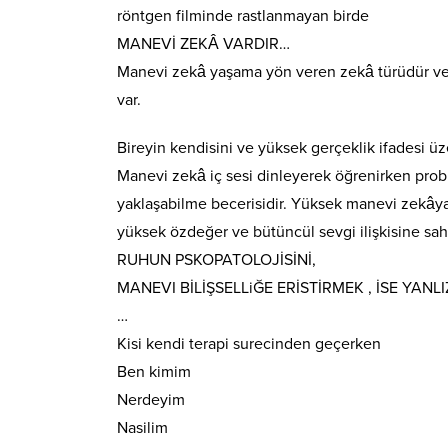
röntgen filminde rastlanmayan birde
MANEVİ ZEKÂ VARDIR…
Manevi zekâ yaşama yön veren zekâ türüdür ve bi
var.
Bireyin kendisini ve yüksek gerçeklik ifadesi ü
Manevi zekâ iç sesi dinleyerek öğrenirken prob
yaklaşabilme becerisidir. Yüksek manevi zekâya 
yüksek özdeğer ve bütüncül sevgi ilişkisine sahi
RUHUN PSKOPATOLOJİSİNİ,
MANEVI BİLİŞSELLiĞE ERİSTİRMEK , İSE YANL
…
Kisi kendi terapi surecinden geçerken
Ben kimim
Nerdeyim
Nasilim