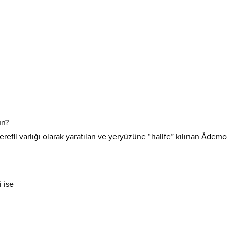
un?
erefli varlığı olarak yaratılan ve yeryüzüne “halife” kılınan Âdemo
 ise