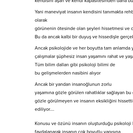
kendisini aşan ve kendi kapasitesinden daha bü
Yani maneviyat insanın kendisini tanımakta rehbe
olarak
görünenin ötesinde olan şeyleri hissetmesi ve o
Bu da ancak kalbi bir duyuş ve hissedişle gerçek
Ancak psikolojide ve her boyutta tam anlamda yo
çalışmalar şüphesiz insan yaşamını rahat ve yaş
Tüm bilim dalları gibi psikoloji bilimi de
bu gelişmelerden nasibini alıyor
Ancak bir yandan insanoğlunun zorlu
yaşamına gözle görülen rahatlıklar sağlayan bu 
gözle görülmeyen ve insanın eksikliğini hissetti
ediliyor….
Konusu ve özünü insanın oluşturduğu psikoloji 
faydalanarak insanın çok boyutlu yapısına