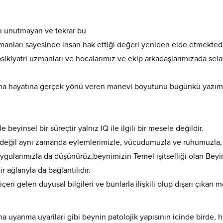
nı unutmayan ve tekrar bu
manları sayesinde insan hak ettiği değeri yeniden elde etmektedi
psikiyatri uzmanları ve hocalarımız ve ekip arkadaşlarımızada sel
ma hayatına gerçek yönü veren manevi boyutunu bugünkü yazım
yinsel bir süreçtir yalnız IQ ile ilgili bir mesele değildir.
zla değil aynı zamanda eylemlerimizle, vücudumuzla ve ruhumuzla,
ygularımızla da düşünürüz,beynimizin Temel işitselliği olan Beyi
r ağlarıyla da bağlantılıdır.
çeri gelen duyusal bilgileri ve bunlarla ilişkili olup dışarı çıkan m
uyanma uyarilari gibi beynin patolojik yapısının icinde birde, h