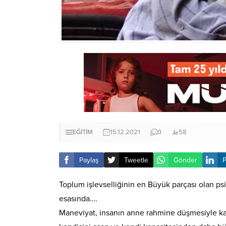
EĞİTİM
15.12.2021
0
58
Paylaş
Tweetle
Gönder
P
Toplum işlevselliğinin en Büyük parçası olan psi
esasında….
Maneviyat, insanın anne rahmine düşmesiyle kabu