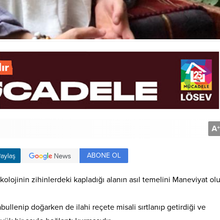
A
+
ABONE OL
aylaş
kolojinin zihinlerdeki kapladığı alanın asıl temelini Maneviyat ol
llenip doğarken de ilahi reçete misali sırtlanıp getirdiği ve