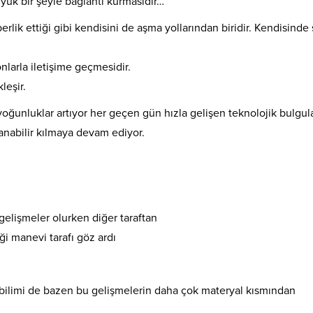
yük bir şeyle bağlantı kurmasıdır…
rlik ettiği gibi kendisini de aşma yollarından biridir. Kendisinde
nlarla iletişime geçmesidir.
leşir.
ğunluklar artıyor her geçen gün hızla gelişen teknolojik bulgul
anabilir kılmaya devam ediyor.
gelişmeler olurken diğer taraftan
ği manevi tarafı göz ardı
bilimi de bazen bu gelişmelerin daha çok materyal kısmından