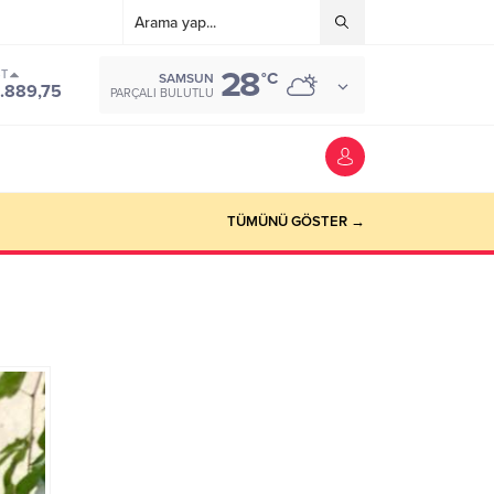
28
ST
°C
SAMSUN
.889,75
PARÇALI BULUTLU
TÜMÜNÜ GÖSTER →