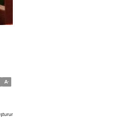
A
-
uşturur