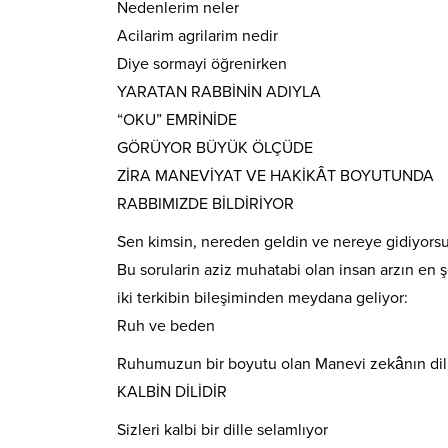
Nedenlerim neler
Acilarim agrilarim nedir
Diye sormayi öğrenirken
YARATAN RABBİNİN ADIYLA
“OKU” EMRİNİDE
GÖRÜYOR BÜYÜK ÖLÇÜDE
ZİRA MANEVİYAT VE HAKİKÂT BOYUTUNDA
RABBIMIZDE BİLDİRİYOR
Sen kimsin, nereden geldin ve nereye gidiyors
Bu sorularin aziz muhatabi olan insan arzın en ş
iki terkibin bileşiminden meydana geliyor:
Ruh ve beden
Ruhumuzun bir boyutu olan Manevi zekânın dili
KALBİN DİLİDİR
Sizleri kalbi bir dille selamlıyor