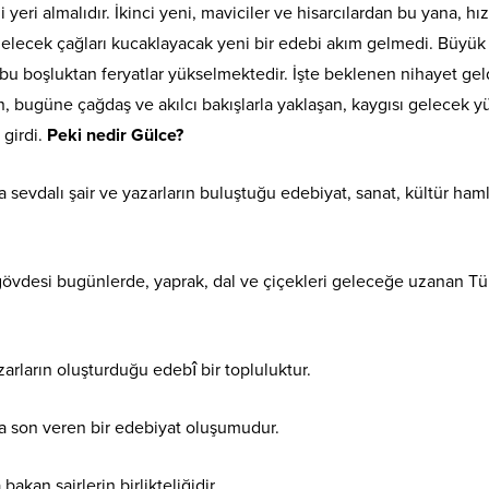
yeri almalıdır. İkinci yeni, maviciler ve hisarcılardan bu yana, hız
ecek çağları kucaklayacak yeni bir edebi akım gelmedi. Büyük 
a bu boşluktan feryatlar yükselmektedir. İşte beklenen nihayet gel
bugüne çağdaş ve akılcı bakışlarla yaklaşan, kaygısı gelecek yü
girdi.
Peki nedir Gülce?
 sevdalı şair ve yazarların buluştuğu edebiyat, sanat, kültür ham
e, gövdesi bugünlerde, yaprak, dal ve çiçekleri geleceğe uzanan Tü
rların oluşturduğu edebî bir topluluktur.
a son veren bir edebiyat oluşumudur.
akan şairlerin birlikteliğidir.