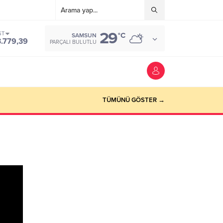
29
ST
°C
SAMSUN
3.779,39
PARÇALI BULUTLU
TÜMÜNÜ GÖSTER →