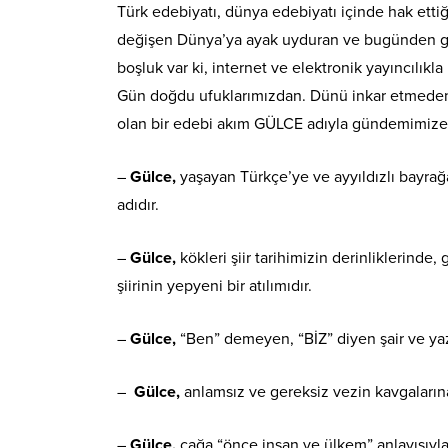
Türk edebiyatı, dünya edebiyatı içinde hak ettiği 
değişen Dünya’ya ayak uyduran ve bugünden gel
boşluk var ki, internet ve elektronik yayıncılıkl
Gün doğdu ufuklarımızdan. Dünü inkar etmeden, 
olan bir edebi akım GÜLCE adıyla gündemimize 
–
Gülce,
yaşayan Türkçe’ye ve ayyıldızlı bayrağa
adıdır.
–
Gülce,
kökleri şiir tarihimizin derinliklerind
şiirinin yepyeni bir atılımıdır.
–
Gülce,
“Ben” demeyen, “BİZ” diyen şair ve yaza
–
Gülce,
anlamsız ve gereksiz vezin kavgaların
–
Gülce,
çağa “önce insan ve ülkem” anlayışıyla b