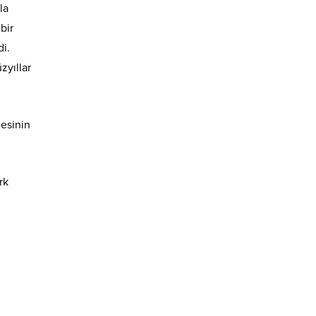
la
bir
di.
zyıllar
lesinin
rk