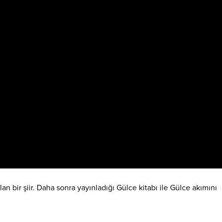
an bir şiir. Daha sonra yayınladığı Gülce kitabı ile Gülce akımını