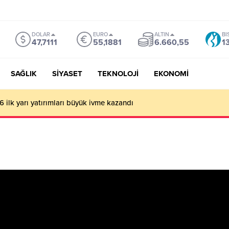
DOLAR
EURO
ALTIN
BI
47,7111
55,1881
6.660,55
1
SAĞLIK
SİYASET
TEKNOLOJİ
EKONOMİ
 ilk yarı yatırımları büyük ivme kazandı